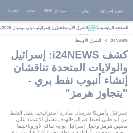
شؤون إسرائيلية
دولي
مونديال 2026
ثقافة
اقتصاد
الصفحة الرئيسية
الشرق الأوسط
شؤون إسرائيلية
دولي
مونديال 2026
ث
i24NEWS
الشرق الأوسط
‏كشف i24NEWS: إسرائيل
والولايات المتحدة تناقشان
إنشاء أنبوب نفط بري -
"يتجاوز هرمز"
إسرائيل وأمريكا تدرسان مبادرة استراتيجية لنقل النفط
من أبو ظبي لحيفا عبرالبر•الهدف:تقليل الاعتماد على
مضيق هرمز وجعل إسرائيل بوابة طاقة لأوروبا•بينما
ريجيف تدفع قدماً بإقامة سلطة وطنية لإدارة المشروع