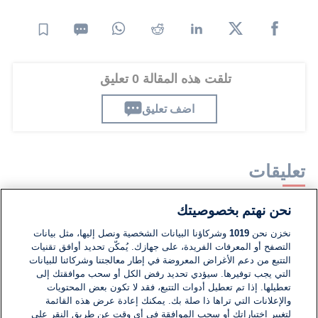
تلقت هذه المقالة 0 تعليق
اضف تعليق
تعليقات
نحن نهتم بخصوصيتك
لا توجد تعليقات مكتوبة حتى الآن. كن الأول!
نخزن نحن
1019
وشركاؤنا البيانات الشخصية ونصل إليها، مثل بيانات
التصفح أو المعرفات الفريدة، على جهازك. يُمكّن تحديد أوافق تقنيات
اكتب تعليقًا جديدًا ...
التتبع من دعم الأغراض المعروضة في إطار معالجتنا وشركائنا للبيانات
التي يجب توفيرها. سيؤدي تحديد رفض الكل أو سحب موافقتك إلى
تعطيلها. إذا تم تعطيل أدوات التتبع، فقد لا تكون بعض المحتويات
والإعلانات التي تراها ذا صلة بك. يمكنك إعادة عرض هذه القائمة
لتغيير اختياراتك أو سحب الموافقة في أي وقت عن طريق النقر على