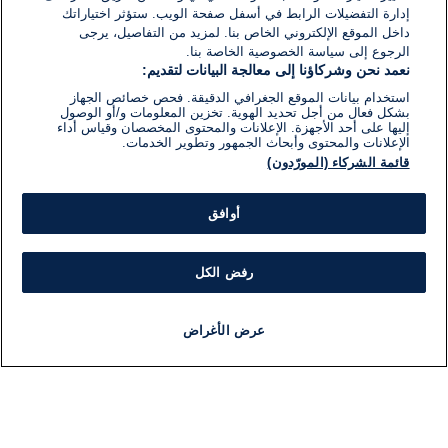
إدارة التفضيلات الرابط في أسفل صفحة الويب. ستؤثر اختياراتك
داخل الموقع الإلكتروني الخاص بنا. لمزيد من التفاصيل، يرجى
الرجوع إلى سياسة الخصوصية الخاصة بنا.
نعمد نحن وشركاؤنا إلى معالجة البيانات لتقديم:
استخدام بيانات الموقع الجغرافي الدقيقة. فحص خصائص الجهاز
بشكل فعال من أجل تحديد الهوية. تخزين المعلومات و/أو الوصول
إليها على أحد الأجهزة. الإعلانات والمحتوى المخصصان وقياس أداء
الإعلانات والمحتوى وأبحاث الجمهور وتطوير الخدمات.
قائمة الشركاء (المورّدون)
أوافق
رفض الكل
عرض الأغراض
أخبار
أخبار هامة
مجانا
مذياع
برنامج
معلومات
فئ