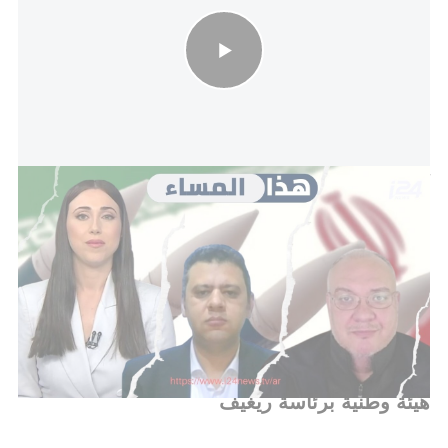
"البرنامجين النووي والصاروخي هما أبناء الحرس الثوري ولن يتنازل
عنهما"
وفقًا للاقتراح, يُعرَّف المشروع كذي أهمية وطنية عليا.
السلطة المخططة ستعمل كوحدة مستقلة تابعة لوزارة
النقل وستكون مسؤولة عن تكامل البنى التحتية - بما في
ذلك ربط السكك الحديدية، الموانئ، الطاقة والاتصالات
الرقمية.
هيئة وطنية برئاسة ريغيف