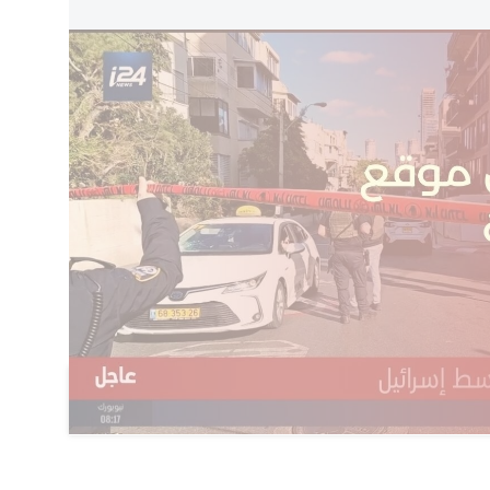
قل الصورة والتفاصيل الحصرية
 التصريحات منذ بداية عملية "زئير الأسد" حول هوية
اضي كتب ترامب على شبكته الاجتماعية التي يملكها
ام إيران دون شروط واختيار قادة جدد، سيعمل على جعل إيران
ى".
 عن اسم المرشد الأعلى المنتخب المقبل لإيران،
، كقائد منتخب محتمل. ويعتقد كثيرون أن مجتبى
 وخاصة أكثر عدوانية من ذلك الذي اتبعه والده الذي تم
اضف تعليق