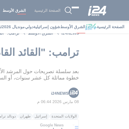
الصفحة الرئيسية
الشرق الأوسط
الصفحة الرئيسية
الشرق الأوسط
شؤون إسرائيلية
دولي
مونديال 2026
ث
i24NEWS
الشرق الأوسط
ترامب: "القا
ترامب: "القائد القا
خطوة مماثلة كل عشر سنوات، أو السما
i24NEWS
08 مارس 2026 06:44 م
الولايات المتحدة
إسرائيل
طهران
دونالد ترا
Google News