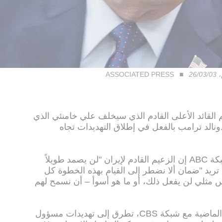
26
ASSOCIATED PRESS
القائد الأعلى القادم الذي سيخلف علي خامنئي الذي
 دونالد ترامب بالفعل في إطلاق التهديدات تجاه
قال الرئيس الأمريكي اليوم (الأحد) لشبكة ABC إن الزعيم القادم لإيران "لن يصمد طويلاً
تريد "ضمان ألا نضطر إلى القيام بهذه الخطوة كل
 مثلي لن يفعل ذلك، أو ما هو أسوأ – أن نسمح لهم
في مقابلة هاتفية أجراها ترامب الليلة الماضية مع شبكة CBS، تطرق إلى تهديدات مسؤول