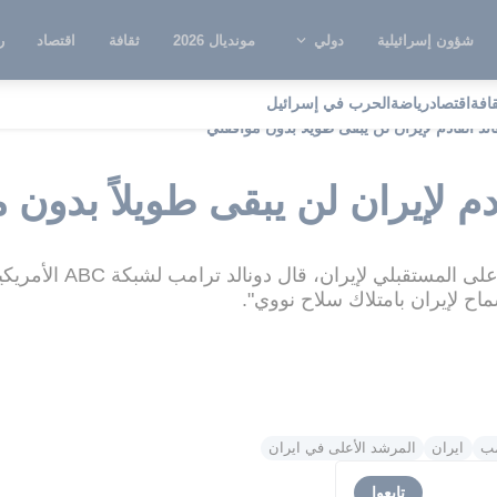
شؤون إسرائيلية
دولي
مونديال 2026
ثقافة
اقتصاد
ر
قافة
اقتصاد
رياضة
الحرب في إسرائيل
ئد القادم لإيران لن يبقى طويلاً بدون موافقتي"
دم لإيران لن يبقى طويلاً بدون 
بعد سلسلة تصريحات حول ا
ح لإيران بامتلاك سلاح نووي".
مب
ايران
المرشد الأعلى في ايران
تابعوا