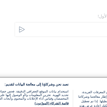
لأول!
نعمد نحن وشركاؤنا إلى معالجة البيانات لتقديم:
استخدام بيانات الموقع الجغرافي الدقيقة. فحص خصا
 المعرفات الفريدة،
تحديد الهوية. تخزين المعلومات و/أو الوصول إليها على 
ار معالجتنا وشركائنا
المخصصان وقياس أداء الإعلانات والمحتوى وأبحاث ال
يلها. إذا تم تعطيل
قائمة الشركاء (المورّدون)
يمكنك إعادة عرض هذه