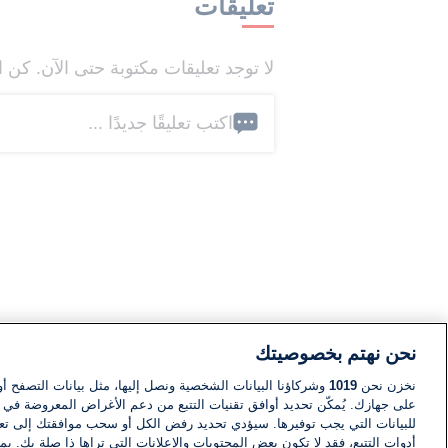
تعليقات
لا توجد تعليقات مكتوبة حتى الآن. كن ا
اكتب تعليقًا جديدًا ...
نحن نهتم بخصوصيتك
نخزن نحن
1019
وشركاؤنا البيانات الشخصية ونصل إليها، مثل بيانات التصفح أو
على جهازك. يُمكّن تحديد أوافق تقنيات التتبع من دعم الأغراض المعروضة في إط
للبيانات التي يجب توفيرها. سيؤدي تحديد رفض الكل أو سحب موافقتك إلى تعط
أدوات التتبع، فقد لا تكون بعض المحتويات والإعلانات التي تراها ذا صلة بك. 