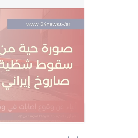
من موقع سقوط شظية صاروخ إيران.. مراسلنا ين
كما هو معروف، ترامب أدلى بالعديد من
الزعيم القادم لإيران. يوم الجمعة الم
Truth Social أنه بعد استسل
"أعظم وأفضل وأقوى من أي وقت مض
كما هو معلوم، رغم التأخير في الإعلان
تكرر ذكر اسم مجتبى، نجل علي خامنئي
سينتهج خطاً أكثر تطرفاً، وأكثر تديناً،
القضاء عليه.
تلقت هذه المقالة 0 تعليق