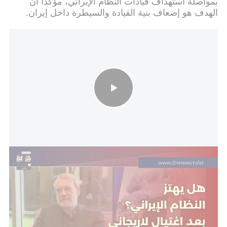
بمواصلة استهداف قيادات النظام الإيراني، مؤكداً أن
الهدف هو إضعاف بنية القيادة والسيطرة داخل إيران.
بعد الإعلان عن اغتيال علي لاريجاني.. هل سيبقى النظام الإيراني
متماسكاً؟
ويُعتبر لاريجاني، البالغ من العمر 67 عاماً، من أبرز
الشخصيات السياسية والأمنية في إيران، حيث شغل
مناصب رفيعة، بينها أمين المجلس الأعلى للأمن القومي،