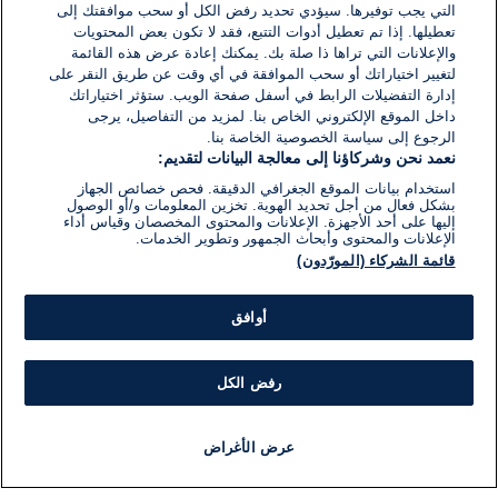
التي يجب توفيرها. سيؤدي تحديد رفض الكل أو سحب موافقتك إلى
تعطيلها. إذا تم تعطيل أدوات التتبع، فقد لا تكون بعض المحتويات
والإعلانات التي تراها ذا صلة بك. يمكنك إعادة عرض هذه القائمة
لتغيير اختياراتك أو سحب الموافقة في أي وقت عن طريق النقر على
إدارة التفضيلات الرابط في أسفل صفحة الويب. ستؤثر اختياراتك
داخل الموقع الإلكتروني الخاص بنا. لمزيد من التفاصيل، يرجى
الرجوع إلى سياسة الخصوصية الخاصة بنا.
نعمد نحن وشركاؤنا إلى معالجة البيانات لتقديم:
استخدام بيانات الموقع الجغرافي الدقيقة. فحص خصائص الجهاز
بشكل فعال من أجل تحديد الهوية. تخزين المعلومات و/أو الوصول
إليها على أحد الأجهزة. الإعلانات والمحتوى المخصصان وقياس أداء
الإعلانات والمحتوى وأبحاث الجمهور وتطوير الخدمات.
قائمة الشركاء (المورّدون)
أوافق
رفض الكل
عرض الأغراض
أخبار
أخبار هامة
مجانا
مذياع
برنامج