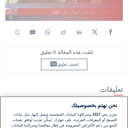
وكان يُنظر إليه كأحد المقربين من القيادة العليا
والمسؤولين عن إدارة ملفات استراتيجية، خاصة في
مجالي الأمن والسياسة الخارجية.
تلقت هذه المقالة 0 تعليق
اضف تعليق
تعليقات
نحن نهتم بخصوصيتك
لا توجد تعليقات مكتوبة حتى الآن. كن الأول!
نخزن نحن
1017
وشركاؤنا البيانات الشخصية ونصل إليها، مثل بيانات
التصفح أو المعرفات الفريدة، على جهازك. يُمكّن تحديد أوافق تقنيات
اكتب تعليقًا جديدًا ...
التتبع من دعم الأغراض المعروضة في إطار معالجتنا وشركائنا للبيانات