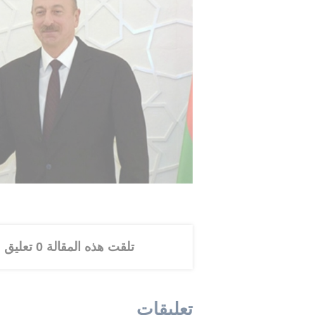
إبراهيم. لكن لديه عدد من الطلبات مق
السورية وببقاء سوريا موحدة. أما المطل
فهو التوصل إلى اتفاق بشأن وجود القو
الشيخ من الجانب السوري، وفي مناطق 
وطالب الشرع الولايات المتحدة برفع الع
شروط، وشدد ستوتزمان: "نريد احترام حقو
أن تكون لهم علاقات جيدة مع إسرائيل 
وفي وقت لاحق، قال الرئيس الأمريكي 
النرويجي يوناس جير ستجوري إن "العديد
وسنفعل ذلك بسرعة".
تلقت هذه المقالة 0 تعليق
تعليقات