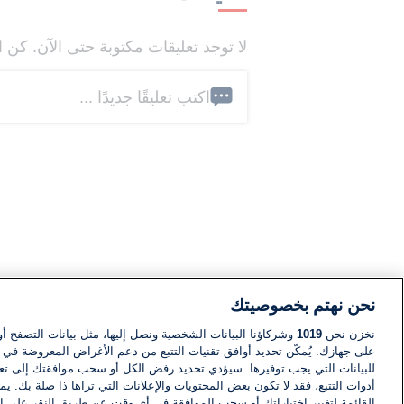
لا توجد تعليقات مكتوبة حتى الآن. كن ا
اكتب تعليقًا جديدًا ...
نحن نهتم بخصوصيتك
نخزن نحن
1019
وشركاؤنا البيانات الشخصية ونصل إليها، مثل بيانات التصفح أو
على جهازك. يُمكّن تحديد أوافق تقنيات التتبع من دعم الأغراض المعروضة في إط
للبيانات التي يجب توفيرها. سيؤدي تحديد رفض الكل أو سحب موافقتك إلى تعط
أدوات التتبع، فقد لا تكون بعض المحتويات والإعلانات التي تراها ذا صلة بك. 
القائمة لتغيير اختياراتك أو سحب الموافقة في أي وقت عن طريق النقر على إد