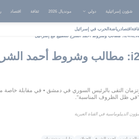
شؤون إسرائيلية
دولي
مونديال 2026
ثقافة
اقتصاد
ر
قافة
اقتصاد
رياضة
الحرب في إسرائيل
حصري لـ i24NEWS: مطالب وشروط أحمد ا
تزمان التقى بالرئيس السوري في دمشق • في مقابلة خاصة م
م "في ظل الظروف المناسبة".
ون الديبلوماسية في القناة العبرية
نالد ترامب
احمد الشرع
الجولاني
مارلين ستوتزمان