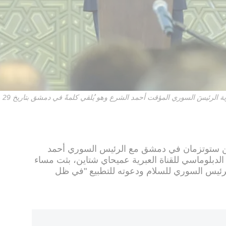
سَ السوري المؤقت أحمد الشرع وهو يُلقي كلمةً في دمشق بتاريخ 29 مارس/آذار 2025.
ين ستوتزمان في دمشق مع الرئيس السوري أحمد
لدبلوماسي للقناة العبرية عميحاي شتاين، بثت مساء
رئيس السوري للسلام ودعوته للتطبيع "في ظل