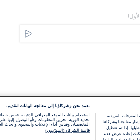
لأول!
نعمد نحن وشركاؤنا إلى معالجة البيانات لتقديم:
استخدام بيانات الموقع الجغرافي الدقيقة. فحص خصا
 المعرفات الفريدة،
تحديد الهوية. تخزين المعلومات و/أو الوصول إليها على 
ار معالجتنا وشركائنا
المخصصان وقياس أداء الإعلانات والمحتوى وأبحاث ال
يلها. إذا تم تعطيل
قائمة الشركاء (المورّدون)
يمكنك إعادة عرض هذه
ارة التفضيلات الرابط