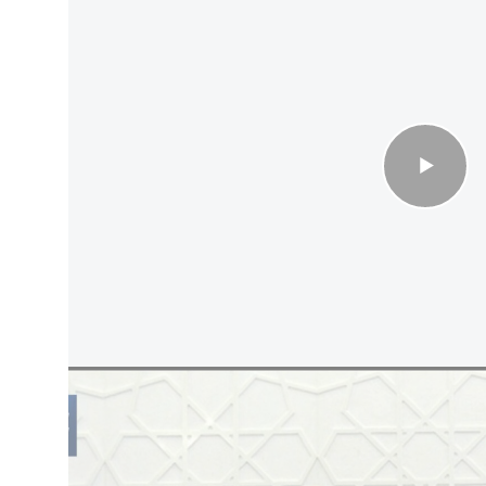
مع الشرع قائلاً: "كان هادئًا ومتأملًا. يمكنك أن
بشار الأسد". وقال النائب الذي زار سوريا للمرة
رئيس السوري قال إنه يريد الانضمام إلى اتفاقيات