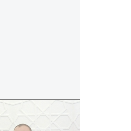
نتنياهو يزور أذريبجان لبحث انضمامها إلى "
وتحدث مارلين عن انطباعاته عن المحادثة 
ترى أنه يعمل بجد منذ أخذه السلطة من 
الأولى برفقة النائب كوري ميلز، إن ال