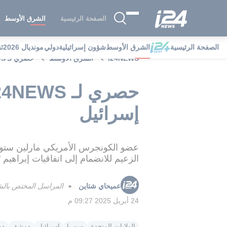
الصفحة الرئيسية
الشرق الأوسط
الصفحة الرئيسية
الشرق الأوسط
شؤون إسرائيلية
دولي
مونديال 2026
ث
i24NEWS
الشرق الأوسط
حصري لـ i24NEWS: مطالب وشروط أحمد الشرع للتطبيع مع إسرائيل
إسرائيل
عضو الكونجرس الأمريكي مارلين ستو
الزعيم للانضمام إلى اتفاقيات إبراهي
عميحاي شتاين
المراسل المختص بالشؤ
■
24 أبريل 2025 09:27 م
الولايات المتحدة
سوريا
إسرائيل
دمشق
دو