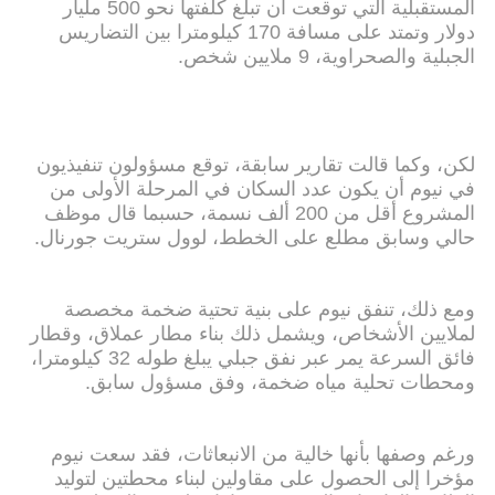
المستقبلية التي توقعت أن تبلغ كُلفتها نحو 500 مليار
دولار وتمتد على مسافة 170 كيلومترا بين التضاريس
الجبلية والصحراوية، 9 ملايين شخص.
لكن، وكما قالت تقارير سابقة، توقع مسؤولون تنفيذيون
في نيوم أن يكون عدد السكان في المرحلة الأولى من
المشروع أقل من 200 ألف نسمة، حسبما قال موظف
حالي وسابق مطلع على الخطط، لوول ستريت جورنال.
ومع ذلك، تنفق نيوم على بنية تحتية ضخمة مخصصة
لملايين الأشخاص، ويشمل ذلك بناء مطار عملاق، وقطار
فائق السرعة يمر عبر نفق جبلي يبلغ طوله 32 كيلومترا،
ومحطات تحلية مياه ضخمة، وفق مسؤول سابق.
ورغم وصفها بأنها خالية من الانبعاثات، فقد سعت نيوم
مؤخرا إلى الحصول على مقاولين لبناء محطتين لتوليد