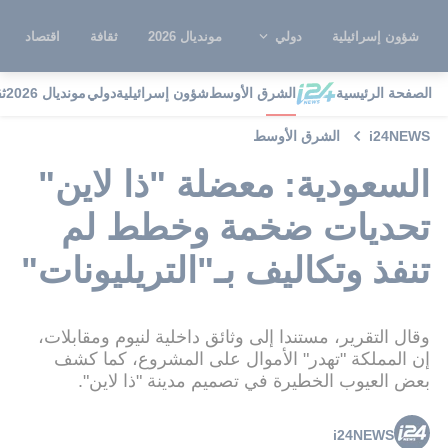
شؤون إسرائيلية
دولي
مونديال 2026
ثقافة
اقتصاد
الصفحة الرئيسية
الشرق الأوسط
شؤون إسرائيلية
دولي
مونديال 2026
ث
i24NEWS
الشرق الأوسط
السعودية: معضلة "ذا لاين"
تحديات ضخمة وخطط لم
تنفذ وتكاليف بـ"التريليونات"
وقال التقرير، مستندا إلى وثائق داخلية لنيوم ومقابلات،
إن المملكة "تهدر" الأموال على المشروع، كما كشف
بعض العيوب الخطيرة في تصميم مدينة "ذا لاين".
i24NEWS