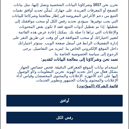
نخزن نحن
1017
وشركاؤنا البيانات الشخصية ونصل إليها، مثل بيانات
التصفح أو المعرفات الفريدة، على جهازك. يُمكّن تحديد أوافق تقنيات
اكتب تعليقًا جديدًا ...
التتبع من دعم الأغراض المعروضة في إطار معالجتنا وشركائنا للبيانات
التي يجب توفيرها. سيؤدي تحديد رفض الكل أو سحب موافقتك إلى
تعطيلها. إذا تم تعطيل أدوات التتبع، فقد لا تكون بعض المحتويات
والإعلانات التي تراها ذا صلة بك. يمكنك إعادة عرض هذه القائمة
لتغيير اختياراتك أو سحب الموافقة في أي وقت عن طريق النقر على
إدارة التفضيلات الرابط في أسفل صفحة الويب. ستؤثر اختياراتك
داخل الموقع الإلكتروني الخاص بنا. لمزيد من التفاصيل، يرجى
الرجوع إلى سياسة الخصوصية الخاصة بنا.
نعمد نحن وشركاؤنا إلى معالجة البيانات لتقديم:
استخدام بيانات الموقع الجغرافي الدقيقة. فحص خصائص الجهاز
بشكل فعال من أجل تحديد الهوية. تخزين المعلومات و/أو الوصول
إليها على أحد الأجهزة. الإعلانات والمحتوى المخصصان وقياس أداء
الإعلانات والمحتوى وأبحاث الجمهور وتطوير الخدمات.
قائمة الشركاء (المورّدون)
أوافق
رفض الكل