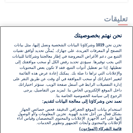
تعليقات
نحن نهتم بخصوصيتك
لا توجد تعليقات مكتوبة حتى الآن. كن الأول!
نخزن نحن
1019
وشركاؤنا البيانات الشخصية ونصل إليها، مثل بيانات
التصفح أو المعرفات الفريدة، على جهازك. يُمكّن تحديد أوافق تقنيات
اكتب تعليقًا جديدًا ...
التتبع من دعم الأغراض المعروضة في إطار معالجتنا وشركائنا للبيانات
التي يجب توفيرها. سيؤدي تحديد رفض الكل أو سحب موافقتك إلى
تعطيلها. إذا تم تعطيل أدوات التتبع، فقد لا تكون بعض المحتويات
والإعلانات التي تراها ذا صلة بك. يمكنك إعادة عرض هذه القائمة
لتغيير اختياراتك أو سحب الموافقة في أي وقت عن طريق النقر على
إدارة التفضيلات الرابط في أسفل صفحة الويب. ستؤثر اختياراتك
داخل الموقع الإلكتروني الخاص بنا. لمزيد من التفاصيل، يرجى
الرجوع إلى سياسة الخصوصية الخاصة بنا.
نعمد نحن وشركاؤنا إلى معالجة البيانات لتقديم:
استخدام بيانات الموقع الجغرافي الدقيقة. فحص خصائص الجهاز
بشكل فعال من أجل تحديد الهوية. تخزين المعلومات و/أو الوصول
إليها على أحد الأجهزة. الإعلانات والمحتوى المخصصان وقياس أداء
الإعلانات والمحتوى وأبحاث الجمهور وتطوير الخدمات.
قائمة الشركاء (المورّدون)