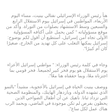
هنأ رئيس الوزراء الإسرائيلي نفتالي بينيت، مساء اليوم
الأربعاء، المواطنين في إسرائيل بيوم الاستقلال الرابع
والسبعين وسط الاستشهاد بصلوات من التوراة. وأكد من
موقع مسؤولياته " كمن يحمل على أكتافه المسؤولية
الأولى تجاه أمن إسرائيل، أستطيع أن أقول لكم بوضوح:
إسرائيل يمكنها التغلب على كل تهديد من الخارج، صغيرًا
كان أم كبيرًا".
وجاء في كلمة رئيس الوزراء: " مواطني إسرائيل الأعزاء
يوم الاستقلال هو يوم فخر كبير لجميعنا. فخر قومي بما
اجتزناه معًا، وبما حققناه هنا معًأ".
ووصف بينيت الحياة في إسرائيل بالأعجوبة، مشيداً "بالنمو
الذي تشهده الدولة، وبازدهار الهايتك، والمنظومة الصحية
التي تزداد ثباتا. ناهيك عن أن أطفال الضواحي الذين
يحظون بفرص لم تكن موجودة في الماضي، وبحمد الرب
هناك عمل لكل ساع".