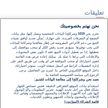
تعليقات
نحن نهتم بخصوصيتك
لا توجد تعليقات مكتوبة حتى الآن. كن الأول!
نخزن نحن
1019
وشركاؤنا البيانات الشخصية ونصل إليها، مثل بيانات
التصفح أو المعرفات الفريدة، على جهازك. يُمكّن تحديد أوافق تقنيات
اكتب تعليقًا جديدًا ...
التتبع من دعم الأغراض المعروضة في إطار معالجتنا وشركائنا للبيانات
التي يجب توفيرها. سيؤدي تحديد رفض الكل أو سحب موافقتك إلى
تعطيلها. إذا تم تعطيل أدوات التتبع، فقد لا تكون بعض المحتويات
والإعلانات التي تراها ذا صلة بك. يمكنك إعادة عرض هذه القائمة
لتغيير اختياراتك أو سحب الموافقة في أي وقت عن طريق النقر على
إدارة التفضيلات الرابط في أسفل صفحة الويب. ستؤثر اختياراتك
داخل الموقع الإلكتروني الخاص بنا. لمزيد من التفاصيل، يرجى
الرجوع إلى سياسة الخصوصية الخاصة بنا.
نعمد نحن وشركاؤنا إلى معالجة البيانات لتقديم:
استخدام بيانات الموقع الجغرافي الدقيقة. فحص خصائص الجهاز
بشكل فعال من أجل تحديد الهوية. تخزين المعلومات و/أو الوصول
إليها على أحد الأجهزة. الإعلانات والمحتوى المخصصان وقياس أداء
الإعلانات والمحتوى وأبحاث الجمهور وتطوير الخدمات.
قائمة الشركاء (المورّدون)