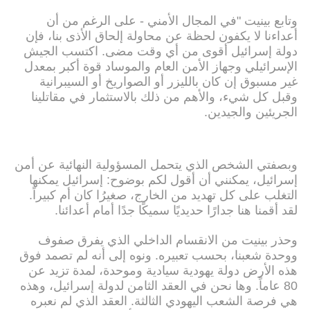
وتابع بينيت "في المجال الأمني - على الرغم من أن
أعداءنا لا يكفون لحظة عن محاولة إلحاق الأذى بنا، فإن
دولة إسرائيل أقوى من أي وقت مضى. اكتسب الجيش
الإسرائيلي وجهاز الأمن العام والموساد قوة أكبر بمعدل
غير مسبوق إن كان بالليزر أو الصواريخ أو السيبرانية
وقبل كل شيء، والأهم من ذلك بالاستثمار في مقاتلينا
الجريئين والجيدين.
وبصفتي الشخص الذي يتحمل المسؤولية النهائية عن أمن
إسرائيل، يمكنني أن أقول لكم بوضوح: إسرائيل يمكنها
التغلب على كل تهديد من الخارج، صغيرُا كان أم كبيراً.
لقد أقمنا هنا جدارًا حديديًا سميكًا جدًا أمام أعدائنا.
وحذر بينيت من الانقسام الداخلي الذي يفرق صفوف
ووحدة شعبنا، بحسب تعبيره. ونوه إلى أنه لم تصمد فوق
هذه الأرض دولة يهودية سيادية وموحدة، لمدة تزيد عن
80 عاماً. وها نحن في العقد الثامن لدولة إسرائيل، وهذه
هي فرصة الشعب اليهودي الثالثة. العقد الذي لم نعبره