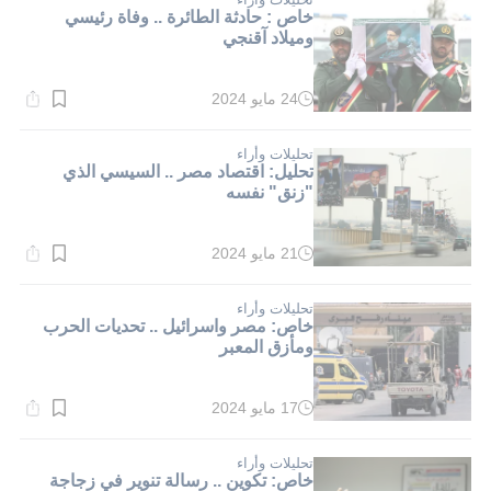
خاص : حادثة الطائرة .. وفاة رئيسي
وميلاد آقنجي
24 مايو 2024
وقت
القراءة:
3}
دقيقة.
تحليلات وأراء
تحليل: اقتصاد مصر .. السيسي الذي
"زنق" نفسه
21 مايو 2024
وقت
القراءة:
1}
دقيقة.
تحليلات وأراء
خاص: مصر واسرائيل .. تحديات الحرب
ومأزق المعبر
17 مايو 2024
وقت
القراءة:
2}
دقيقة.
تحليلات وأراء
خاص: تكوين .. رسالة تنوير في زجاجة