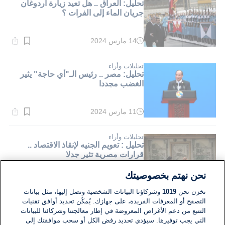
تحليل: العراق .. هل تعيد زيارة أردوغان
جريان الماء إلى الفرات ؟
14 مارس 2024
وقت
القراءة:
2}
دقيقة.
تحليلات وأراء
تحليل: مصر .. رئيس الـ"أي حاجة" يثير
الغضب مجددا
11 مارس 2024
وقت
القراءة:
2}
دقيقة.
تحليلات وأراء
تحليل : تعويم الجنيه لإنقاذ الاقتصاد ..
قرارات مصرية تثير جدلا
نحن نهتم بخصوصيتك
07 مارس 2024
وقت
نخزن نحن
1019
وشركاؤنا البيانات الشخصية ونصل إليها، مثل بيانات
القراءة:
2}
التصفح أو المعرفات الفريدة، على جهازك. يُمكّن تحديد أوافق تقنيات
دقيقة.
تحليلات وأراء
التتبع من دعم الأغراض المعروضة في إطار معالجتنا وشركائنا للبيانات
تحليل: تركيا وسوريا .. تقارب يفتقد حماس
التي يجب توفيرها. سيؤدي تحديد رفض الكل أو سحب موافقتك إلى
الرعاة