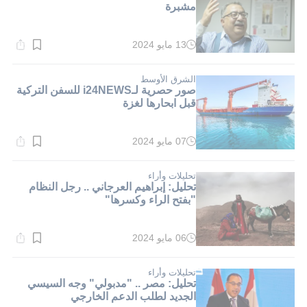
مشبرة
13 مايو 2024
وقت
القراءة:
2}
دقيقة.
الشرق الأوسط
صور حصرية لـi24NEWS للسفن التركية
قبل ابحارها لغزة
07 مايو 2024
وقت
القراءة:
2}
دقيقة.
تحليلات وأراء
تحليل: إبراهيم العرجاني .. رجل النظام
"بفتح الراء وكسرها"
06 مايو 2024
وقت
القراءة:
2}
دقيقة.
تحليلات وأراء
تحليل: مصر .. "مدبولي" وجه السيسي
الجديد لطلب الدعم الخارجي