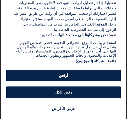
تعطيلها. إذا تم تعطيل أدوات التتبع، فقد لا تكون بعض المحتويات
والإعلانات التي تراها ذا صلة بك. يمكنك إعادة عرض هذه القائمة
لتغيير اختياراتك أو سحب الموافقة في أي وقت عن طريق النقر على
05 مارس 2024
وقت
إدارة التفضيلات الرابط في أسفل صفحة الويب. ستؤثر اختياراتك
القراءة:
داخل الموقع الإلكتروني الخاص بنا. لمزيد من التفاصيل، يرجى
2}
دقيقة.
الرجوع إلى سياسة الخصوصية الخاصة بنا.
تحليلات وأراء
تحليل: رأس الحكمة .. مخافة الشعب
نعمد نحن وشركاؤنا إلى معالجة البيانات لتقديم:
استخدام بيانات الموقع الجغرافي الدقيقة. فحص خصائص الجهاز
بشكل فعال من أجل تحديد الهوية. تخزين المعلومات و/أو الوصول
إليها على أحد الأجهزة. الإعلانات والمحتوى المخصصان وقياس أداء
الإعلانات والمحتوى وأبحاث الجمهور وتطوير الخدمات.
01 مارس 2024
وقت
قائمة الشركاء (المورّدون)
القراءة:
2}
دقيقة.
تحليلات وأراء
تحليل: رأس الحكمة ورأس جميلة ..
أوافق
رؤوس حان قطافها
رفض الكل
01 مارس 2024
وقت
القراءة:
2}
عرض الأغراض
دقيقة.
تحليلات وأراء
تحليل: اليوم التالي .. قراءة في السيناريو
أخبار
أخبار هامة
مجانا
مذياع
برنامج
الدحلاني