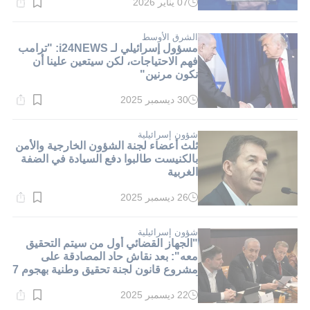
07 يناير 2026
وقت
القراءة:
1}
دقيقة.
الشرق الأوسط
مسؤول إسرائيلي لـ i24NEWS: "ترامب
فهم الاحتياجات، لكن سيتعين علينا أن
نكون مرنين"
30 ديسمبر 2025
وقت
القراءة:
1}
دقيقة.
شؤون إسرائيلية
ثلث أعضاء لجنة الشؤون الخارجية والأمن
بالكنيست طالبوا دفع السيادة في الضفة
الغربية
26 ديسمبر 2025
وقت
القراءة:
1}
دقيقة.
شؤون إسرائيلية
"الجهاز القضائي أول من سيتم التحقيق
معه": بعد نقاش حاد المصادقة على
مشروع قانون لجنة تحقيق وطنية بهجوم 7
أكتوبر
22 ديسمبر 2025
وقت
القراءة: