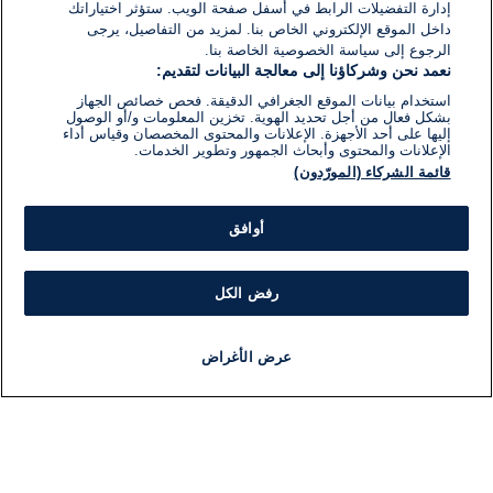
إدارة التفضيلات الرابط في أسفل صفحة الويب. ستؤثر اختياراتك
داخل الموقع الإلكتروني الخاص بنا. لمزيد من التفاصيل، يرجى
الرجوع إلى سياسة الخصوصية الخاصة بنا.
نعمد نحن وشركاؤنا إلى معالجة البيانات لتقديم:
استخدام بيانات الموقع الجغرافي الدقيقة. فحص خصائص الجهاز
بشكل فعال من أجل تحديد الهوية. تخزين المعلومات و/أو الوصول
إليها على أحد الأجهزة. الإعلانات والمحتوى المخصصان وقياس أداء
الإعلانات والمحتوى وأبحاث الجمهور وتطوير الخدمات.
قائمة الشركاء (المورّدون)
أوافق
رفض الكل
عرض الأغراض
أخبار
أخبار هامة
مجانا
مذياع
برنامج
معلومات
فئ