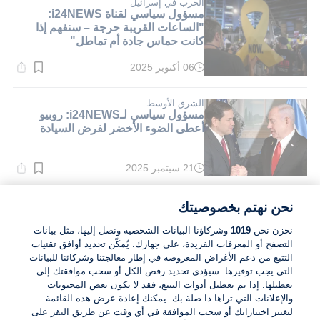
دقيقة.
الحرب في إسرائيل
مسؤول سياسي لقناة i24NEWS:
"الساعات القريبة حرجة – سنفهم إذا
كانت حماس جادة أم تماطل"
06 أكتوبر 2025
وقت
القراءة:
1}
دقيقة.
الشرق الأوسط
مسؤول سياسي لـi24NEWS: روبيو
أعطى الضوء الأخضر لفرض السيادة
21 سبتمبر 2025
وقت
القراءة:
1}
دقيقة.
الشرق الأوسط
نحن نهتم بخصوصيتك
نقاش حاد وصراخ بين هنغبي وبن غفير في
الكابينيت حول زيارات الصليب الأحمر
نخزن نحن
1019
وشركاؤنا البيانات الشخصية ونصل إليها، مثل بيانات
التصفح أو المعرفات الفريدة، على جهازك. يُمكّن تحديد أوافق تقنيات
التتبع من دعم الأغراض المعروضة في إطار معالجتنا وشركائنا للبيانات
19 سبتمبر 2025
التي يجب توفيرها. سيؤدي تحديد رفض الكل أو سحب موافقتك إلى
وقت
القراءة:
تعطيلها. إذا تم تعطيل أدوات التتبع، فقد لا تكون بعض المحتويات
1}
والإعلانات التي تراها ذا صلة بك. يمكنك إعادة عرض هذه القائمة
دقيقة.
لتغيير اختياراتك أو سحب الموافقة في أي وقت عن طريق النقر على