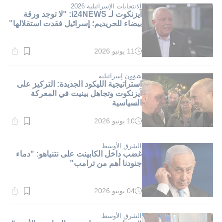
دقيقة.
الانتخابات الإسرائيلية 2026
آيزنكوت لـ i24NEWS: "لا توجد ورقة
بيضاء للحريديم؛ إسرائيل فقدت استقلالها"
11 يونيو 2026
وقت
القراءة:
1}
دقيقة.
شؤون إسرائيلية
استراتيجية الليكود الجديدة: التركيز على
آيزنكوت وتجاهل بينيت في المعركة
السياسية
10 يونيو 2026
وقت
القراءة:
1}
دقيقة.
الشرق الأوسط
غضب داخل الكابينت على نتنياهو: "دماء
جنودنا أهم من ترامب"
04 يونيو 2026
وقت
القراءة:
1}
دقيقة.
الشرق الأوسط