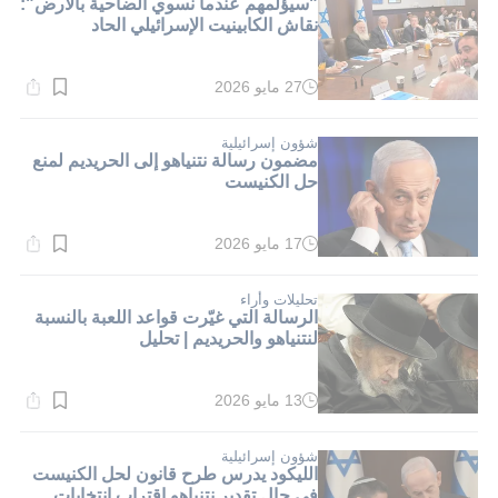
"سيؤلمهم عندما نسوي الضاحية بالأرض":
نقاش الكابينيت الإسرائيلي الحاد
27 مايو 2026
وقت
القراءة:
1}
دقيقة.
شؤون إسرائيلية
مضمون رسالة نتنياهو إلى الحريديم لمنع
حل الكنيست
17 مايو 2026
وقت
القراءة:
1}
دقيقة.
تحليلات وأراء
الرسالة التي غيّرت قواعد اللعبة بالنسبة
لنتنياهو والحريديم | تحليل
13 مايو 2026
وقت
القراءة:
1}
دقيقة.
شؤون إسرائيلية
الليكود يدرس طرح قانون لحل الكنيست
في حال تقدير نتنياهو اقتراب انتخابات