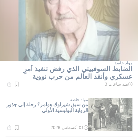
مواد خاصة
الضابط السوفييتي الذي رفض تنفيذ أمرٍ
عسكري وأنقذ العالم من حرب نووية
منذ ساعات 3
وقت
القراءة:
1}
دقيقة.
مواد خاصة
من سبق شيرلوك هولمز؟ رحلة إلى جذور
الرواية البوليسية الأولى
01 أغسطس 2026
وقت
القراءة: