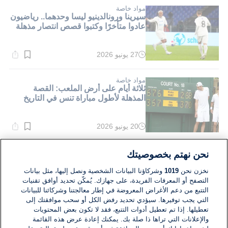
1}
دقيقة.
مواد خاصة
سيرينا ورونالدينيو ليسا وحدهما.. رياضيون
عادوا متأخرًا وكتبوا قصص انتصار مذهلة
27 يونيو 2026
وقت
القراءة:
2}
دقيقة.
مواد خاصة
ثلاثة أيام على أرض الملعب: القصة
المذهلة لأطول مباراة تنس في التاريخ
20 يونيو 2026
وقت
القراءة:
2}
دقيقة.
مواد خاصة
نحن نهتم بخصوصيتك
بعد المونديال.. الملاعب العملاقة التي
تحولت الى منشآت فارغة ومبان مهجورة
نخزن نحن
1019
وشركاؤنا البيانات الشخصية ونصل إليها، مثل بيانات
التصفح أو المعرفات الفريدة، على جهازك. يُمكّن تحديد أوافق تقنيات
التتبع من دعم الأغراض المعروضة في إطار معالجتنا وشركائنا للبيانات
13 يونيو 2026
التي يجب توفيرها. سيؤدي تحديد رفض الكل أو سحب موافقتك إلى
وقت
القراءة:
تعطيلها. إذا تم تعطيل أدوات التتبع، فقد لا تكون بعض المحتويات
3}
والإعلانات التي تراها ذا صلة بك. يمكنك إعادة عرض هذه القائمة
دقيقة.