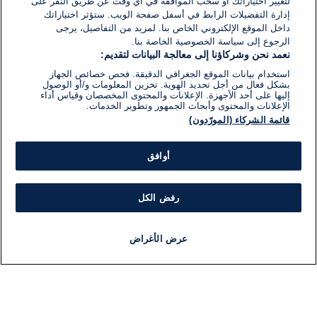
لتغيير اختياراتك أو سحب الموافقة في أي وقت عن طريق النقر على
إدارة التفضيلات الرابط في أسفل صفحة الويب. ستؤثر اختياراتك
داخل الموقع الإلكتروني الخاص بنا. لمزيد من التفاصيل، يرجى
الرجوع إلى سياسة الخصوصية الخاصة بنا.
نعمد نحن وشركاؤنا إلى معالجة البيانات لتقديم:
استخدام بيانات الموقع الجغرافي الدقيقة. فحص خصائص الجهاز
بشكل فعال من أجل تحديد الهوية. تخزين المعلومات و/أو الوصول
إليها على أحد الأجهزة. الإعلانات والمحتوى المخصصان وقياس أداء
الإعلانات والمحتوى وأبحاث الجمهور وتطوير الخدمات.
قائمة الشركاء (المورّدون)
أوافق
رفض الكل
عرض الأغراض
أخبار
أخبار هامة
مجانا
مذياع
برنامج