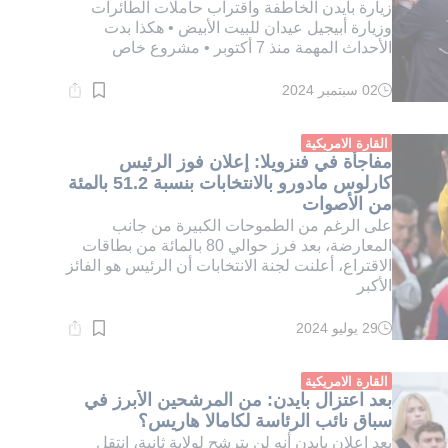
زيارة بايدن الخاطفة واقتراب حاملات الطائرات
وزيارة أبيجيل عيدان للبيت الأبيض • هكذا بدت
الأحداث المهمة منذ 7 أكتوبر • مشروع خاص
02 سبتمبر 2024
وقت
القراءة:
4}
دقيقة.
القارة الامريكية
مفاجأة في فنزويلا: إعلان فوز الرئيس
كارلوس مادورو بالانتخابات بنسبة 51.2 بالمئة
من الأصوات
على الرغم من الطموحات الكبيرة من جانب
المعارضة، بعد فرز حوالي 80 بالمائة من بطاقات
الاقتراع، أعلنت لجنة الانتخابات أن الرئيس هو الفائز
الأكبر
29 يوليو 2024
وقت
القراءة:
1}
دقيقة.
القارة الامريكية
بعد اعتزال بايدن: من المرشحين الأبرز في
سباق نائب الرئاسة لكامالا هاريس؟
بعد إعلان بايدن أنه لن يترشح لولاية ثانية، انتقل