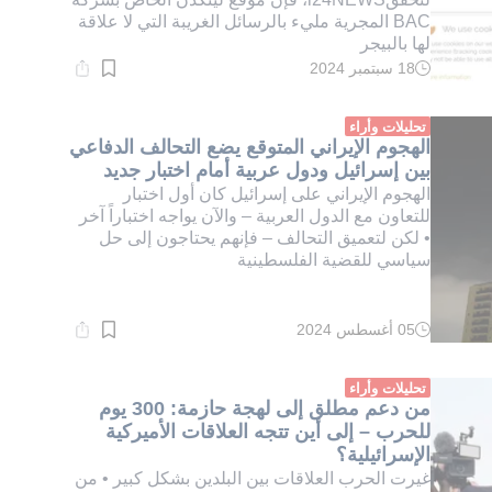
BAC المجرية مليء بالرسائل الغريبة التي لا علاقة
لها بالبيجر
18 سبتمبر 2024
وقت
القراءة:
1}
دقيقة.
تحليلات وأراء
الهجوم الإيراني المتوقع يضع التحالف الدفاعي
بين إسرائيل ودول عربية أمام اختبار جديد
الهجوم الإيراني على إسرائيل كان أول اختبار
للتعاون مع الدول العربية – والآن يواجه اختباراً آخر
• لكن لتعميق التحالف – فإنهم يحتاجون إلى حل
سياسي للقضية الفلسطينية
05 أغسطس 2024
وقت
القراءة:
1}
دقيقة.
تحليلات وأراء
من دعم مطلق إلى لهجة حازمة: 300 يوم
للحرب – إلى أين تتجه العلاقات الأميركية
الإسرائيلية؟
غيرت الحرب العلاقات بين البلدين بشكل كبير • من