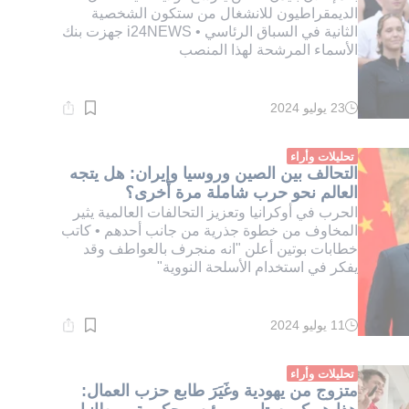
الديمقراطيون للانشغال من ستكون الشخصية
الثانية في السباق الرئاسي • i24NEWS جهزت بنك
الأسماء المرشحة لهذا المنصب
23 يوليو 2024
وقت
القراءة:
2}
دقيقة.
تحليلات وأراء
التحالف بين الصين وروسيا وإيران: هل يتجه
العالم نحو حرب شاملة مرة أخرى؟
الحرب في أوكرانيا وتعزيز التحالفات العالمية يثير
المخاوف من خطوة جذرية من جانب أحدهم • كاتب
خطابات بوتين أعلن "انه منجرف بالعواطف وقد
يفكر في استخدام الأسلحة النووية"
11 يوليو 2024
وقت
القراءة:
1}
دقيقة.
تحليلات وأراء
متزوج من يهودية وغَيَرَ طابع حزب العمال: