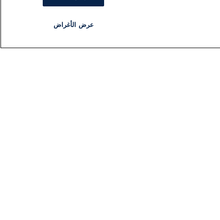
عرض الأغراض
مذياع
برنامج
تابعنا
اشترك في النشرة الإخبارية