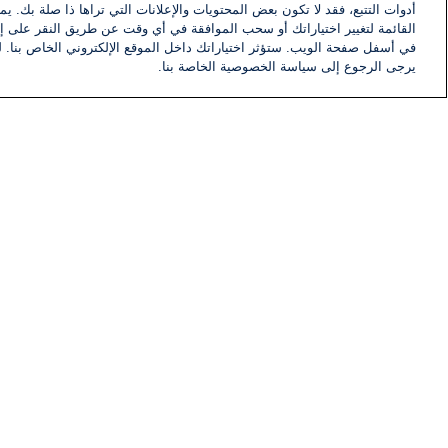
أدوات التتبع، فقد لا تكون بعض المحتويات والإعلانات التي تراها ذا صلة بك. 
القائمة لتغيير اختياراتك أو سحب الموافقة في أي وقت عن طريق النقر على إد
في أسفل صفحة الويب. ستؤثر اختياراتك داخل الموقع الإلكتروني الخاص بنا. ل
يرجى الرجوع إلى سياسة الخصوصية الخاصة بنا.
أخبار
أخبار هامة
معلومات
اللجنة التنفيذية i24NEWS
برنامج i24NEWS
الاذاعة الحية
حياة مهنية
اتصال
خريطة الموقع