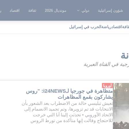
شؤون إسرائيلية
دولي
مونديال 2026
ثقافة
اقتصاد
ر
قافة
اقتصاد
رياضة
الحرب في إسرائيل
نا سوريادنة
نة
ية في القناة العبرية
أوروبا
متظاهرة في جورجيا لـi24NEWS: "روس
يشاركون بقمع المظاهرات
تعيش تبليسي حالة من الاضطراب بعد الشعور بأن
الانتخابات قد تم تزويرها، وتم تجميد الانضمام إلى
الاتحاد الأوروبي • تحدثت إلينا آنا التي خرجت
للاحتجاج وقالت إنها متأكدة من تورط الروس