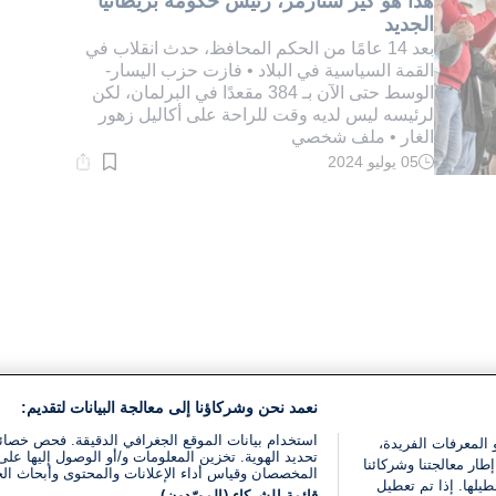
هذا هو كير ستارمر، رئيس حكومة بريطانيا
الجديد
بعد 14 عامًا من الحكم المحافظ، حدث انقلاب في
القمة السياسية في البلاد • فازت حزب اليسار-
الوسط حتى الآن بـ 384 مقعدًا في البرلمان، لكن
لرئيسه ليس لديه وقت للراحة على أكاليل زهور
الغار • ملف شخصي
05 يوليو 2024
وقت
القراءة:
1}
دقيقة.
نعمد نحن وشركاؤنا إلى معالجة البيانات لتقديم:
استخدام بيانات الموقع الجغرافي الدقيقة. فحص خصا
 المعرفات الفريدة،
تحديد الهوية. تخزين المعلومات و/أو الوصول إليها على 
ار معالجتنا وشركائنا
المخصصان وقياس أداء الإعلانات والمحتوى وأبحاث ال
يلها. إذا تم تعطيل
قائمة الشركاء (المورّدون)