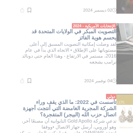
02 ديسمبر 2024
وقت
القراءة:
1}
دقيقة.
الإنتخابات الأمريكية - 2024
التصويت المبكر في الولايات المتحدة قد
يحسم هوية الفائز
لقد وصلت إمكانية التصويت المسبق إلى أعلى
مستوياتها على الإطلاق • الاتجاه الذي بدأ في عام
2016، مستمر في الارتفاع - وهذا العام حتى دونالد
ترامب يشجعه
04 نوفمبر 2024
وقت
القراءة:
1}
دقيقة.
دولي
تأسست في 2022: ما الذي يقف وراء
الشركة المجرية الغامضة التي أنتجت أجهزة
اتصال حزب الله (البيجر) المتفجرة؟
تدعي شركة Gold Apollo التايوانية أن مصنعًا آخر،
وهو أوروبي، أرسل جهاز الاتصال •ووفقا
لتحققi24NEWS، فإن موقع لينكدن الخاص بشركة