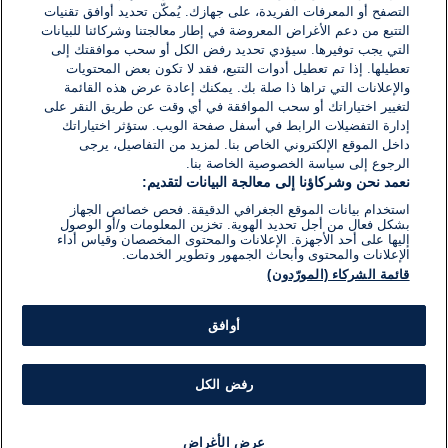
التصفح أو المعرفات الفريدة، على جهازك. يُمكّن تحديد أوافق تقنيات
5
4
3
2
1
التالي
التتبع من دعم الأغراض المعروضة في إطار معالجتنا وشركائنا للبيانات
التي يجب توفيرها. سيؤدي تحديد رفض الكل أو سحب موافقتك إلى
تعطيلها. إذا تم تعطيل أدوات التتبع، فقد لا تكون بعض المحتويات
والإعلانات التي تراها ذا صلة بك. يمكنك إعادة عرض هذه القائمة
لتغيير اختياراتك أو سحب الموافقة في أي وقت عن طريق النقر على
إدارة التفضيلات الرابط في أسفل صفحة الويب. ستؤثر اختياراتك
داخل الموقع الإلكتروني الخاص بنا. لمزيد من التفاصيل، يرجى
الرجوع إلى سياسة الخصوصية الخاصة بنا.
نعمد نحن وشركاؤنا إلى معالجة البيانات لتقديم:
استخدام بيانات الموقع الجغرافي الدقيقة. فحص خصائص الجهاز
بشكل فعال من أجل تحديد الهوية. تخزين المعلومات و/أو الوصول
إليها على أحد الأجهزة. الإعلانات والمحتوى المخصصان وقياس أداء
الإعلانات والمحتوى وأبحاث الجمهور وتطوير الخدمات.
قائمة الشركاء (المورّدون)
أوافق
رفض الكل
عرض الأغراض