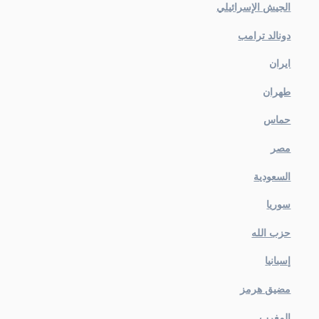
الجيش الإسرائيلي
دونالد ترامب
ايران
طهران
حماس
مصر
السعودية
سوريا
حزب الله
إسبانيا
مضيق هرمز
المغرب