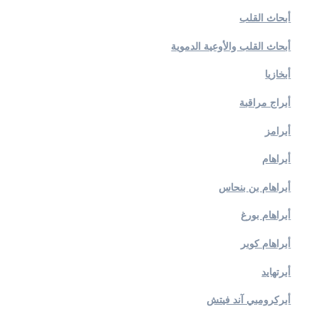
أبحاث القلب
أبحاث القلب والأوعية الدموية
أبخازيا
أبراج مراقبة
أبرامز
أبراهام
أبراهام بن بنحاس
أبراهام بورغ
أبراهام كوبر
أبرتهايد
أبركرومبي آند فيتش