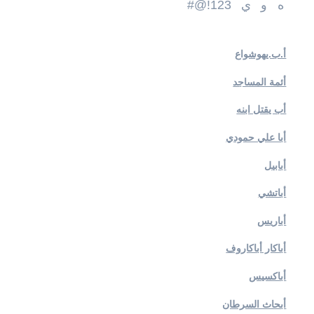
ه
و
ي
123!@#
أ.ب.يهوشواع
أئمة المساجد
أب يقتل ابنه
أبا علي حمودي
أبابيل
أباتشي
أباريس
أباكار أباكاروف
أباكسيس
أبحاث السرطان