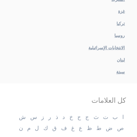
غزة
تركيا
روسيا
الانتخابات الإسرائيلية
لبنان
سبتة
كل العلامات
ا
ب
ت
ث
ج
ح
خ
د
ذ
ر
ز
س
ش
ص
ض
ط
ظ
ع
غ
ف
ق
ك
ل
م
ن