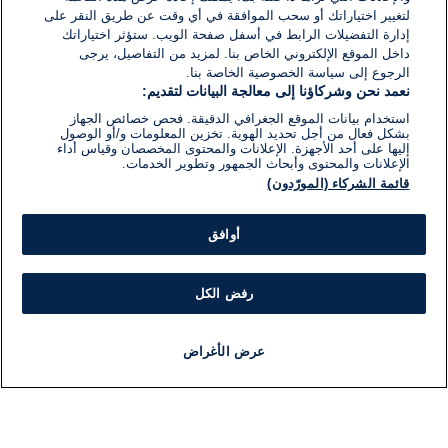
لتغيير اختياراتك أو سحب الموافقة في أي وقت عن طريق النقر على
إدارة التفضيلات الرابط في أسفل صفحة الويب. ستؤثر اختياراتك
داخل الموقع الإلكتروني الخاص بنا. لمزيد من التفاصيل، يرجى
الرجوع إلى سياسة الخصوصية الخاصة بنا.
نعمد نحن وشركاؤنا إلى معالجة البيانات لتقديم:
استخدام بيانات الموقع الجغرافي الدقيقة. فحص خصائص الجهاز
بشكل فعال من أجل تحديد الهوية. تخزين المعلومات و/أو الوصول
إليها على أحد الأجهزة. الإعلانات والمحتوى المخصصان وقياس أداء
الإعلانات والمحتوى وأبحاث الجمهور وتطوير الخدمات.
قائمة الشركاء (المورّدون)
أوافق
رفض الكل
عرض الأغراض
أخبار
أخبار هامة
مباشر
مذياع
برنامج