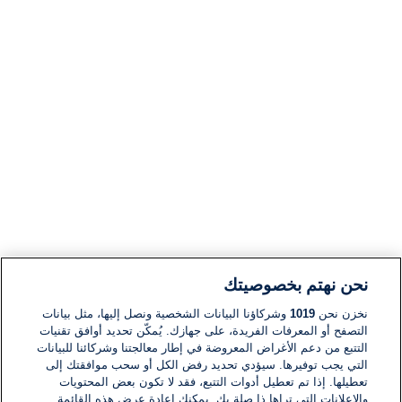
نحن نهتم بخصوصيتك
نخزن نحن
1019
وشركاؤنا البيانات الشخصية ونصل إليها، مثل بيانات
التصفح أو المعرفات الفريدة، على جهازك. يُمكّن تحديد أوافق تقنيات
التتبع من دعم الأغراض المعروضة في إطار معالجتنا وشركائنا للبيانات
التي يجب توفيرها. سيؤدي تحديد رفض الكل أو سحب موافقتك إلى
تعطيلها. إذا تم تعطيل أدوات التتبع، فقد لا تكون بعض المحتويات
والإعلانات التي تراها ذا صلة بك. يمكنك إعادة عرض هذه القائمة