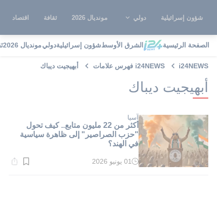
شؤون إسرائيلية
دولي
مونديال 2026
ثقافة
اقتصاد
الصفحة الرئيسية
الشرق الأوسط
شؤون إسرائيلية
دولي
مونديال 2026
ث
i24NEWS
i24NEWS فهرس علامات
أبهيجيت ديباك
أبهيجيت ديباك
آسيا
أكثر من 22 مليون متابع.. كيف تحول
"حزب الصراصير" إلى ظاهرة سياسية
في الهند؟
01 يونيو 2026
وقت
القراءة:
1}
دقيقة.