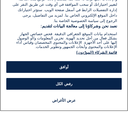
لتغيير اختياراتك أو سحب الموافقة في أي وقت عن طريق النقر على
إدارة التفضيلات الرابط في أسفل صفحة الويب. ستؤثر اختياراتك
داخل الموقع الإلكتروني الخاص بنا. لمزيد من التفاصيل، يرجى
الرجوع إلى سياسة الخصوصية الخاصة بنا.
نعمد نحن وشركاؤنا إلى معالجة البيانات لتقديم:
استخدام بيانات الموقع الجغرافي الدقيقة. فحص خصائص الجهاز
بشكل فعال من أجل تحديد الهوية. تخزين المعلومات و/أو الوصول
إليها على أحد الأجهزة. الإعلانات والمحتوى المخصصان وقياس أداء
الإعلانات والمحتوى وأبحاث الجمهور وتطوير الخدمات.
قائمة الشركاء (المورّدون)
أوافق
رفض الكل
عرض الأغراض
أخبار
أخبار هامة
مباشر
مذياع
برنامج