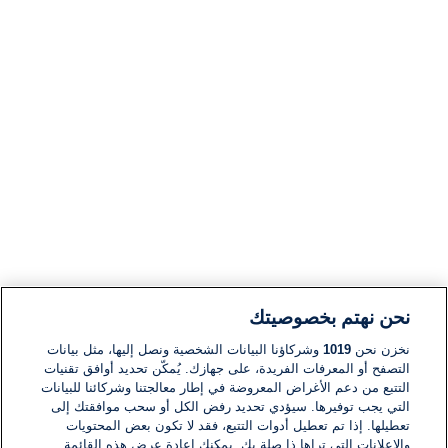
نحن نهتم بخصوصيتك
نخزن نحن
1019
وشركاؤنا البيانات الشخصية ونصل إليها، مثل بيانات
التصفح أو المعرفات الفريدة، على جهازك. يُمكّن تحديد أوافق تقنيات
التتبع من دعم الأغراض المعروضة في إطار معالجتنا وشركائنا للبيانات
التي يجب توفيرها. سيؤدي تحديد رفض الكل أو سحب موافقتك إلى
تعطيلها. إذا تم تعطيل أدوات التتبع، فقد لا تكون بعض المحتويات
والإعلانات التي تراها ذا صلة بك. يمكنك إعادة عرض هذه القائمة