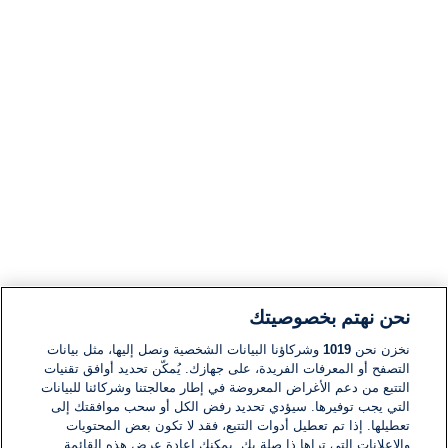
نحن نهتم بخصوصيتك
نخزن نحن
1019
وشركاؤنا البيانات الشخصية ونصل إليها، مثل بيانات
التصفح أو المعرفات الفريدة، على جهازك. يُمكّن تحديد أوافق تقنيات
التتبع من دعم الأغراض المعروضة في إطار معالجتنا وشركائنا للبيانات
التي يجب توفيرها. سيؤدي تحديد رفض الكل أو سحب موافقتك إلى
تعطيلها. إذا تم تعطيل أدوات التتبع، فقد لا تكون بعض المحتويات
والإعلانات التي تراها ذا صلة بك. يمكنك إعادة عرض هذه القائمة