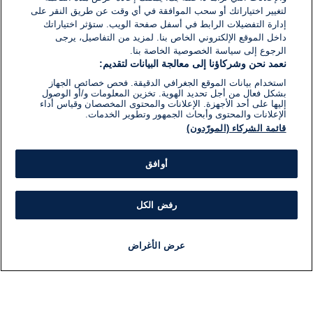
لتغيير اختياراتك أو سحب الموافقة في أي وقت عن طريق النقر على
إدارة التفضيلات الرابط في أسفل صفحة الويب. ستؤثر اختياراتك
داخل الموقع الإلكتروني الخاص بنا. لمزيد من التفاصيل، يرجى
الرجوع إلى سياسة الخصوصية الخاصة بنا.
نعمد نحن وشركاؤنا إلى معالجة البيانات لتقديم:
استخدام بيانات الموقع الجغرافي الدقيقة. فحص خصائص الجهاز
بشكل فعال من أجل تحديد الهوية. تخزين المعلومات و/أو الوصول
إليها على أحد الأجهزة. الإعلانات والمحتوى المخصصان وقياس أداء
الإعلانات والمحتوى وأبحاث الجمهور وتطوير الخدمات.
قائمة الشركاء (المورّدون)
أوافق
رفض الكل
عرض الأغراض
أخبار
أخبار هامة
مباشر
مذياع
برنامج