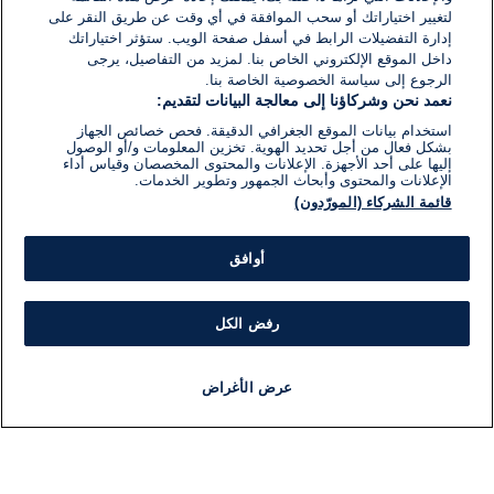
لتغيير اختياراتك أو سحب الموافقة في أي وقت عن طريق النقر على
إدارة التفضيلات الرابط في أسفل صفحة الويب. ستؤثر اختياراتك
داخل الموقع الإلكتروني الخاص بنا. لمزيد من التفاصيل، يرجى
الرجوع إلى سياسة الخصوصية الخاصة بنا.
نعمد نحن وشركاؤنا إلى معالجة البيانات لتقديم:
استخدام بيانات الموقع الجغرافي الدقيقة. فحص خصائص الجهاز
بشكل فعال من أجل تحديد الهوية. تخزين المعلومات و/أو الوصول
إليها على أحد الأجهزة. الإعلانات والمحتوى المخصصان وقياس أداء
الإعلانات والمحتوى وأبحاث الجمهور وتطوير الخدمات.
قائمة الشركاء (المورّدون)
أوافق
رفض الكل
عرض الأغراض
أخبار
أخبار هامة
مباشر
مذياع
برنامج