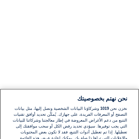
نحن نهتم بخصوصيتك
نخزن نحن
1019
وشركاؤنا البيانات الشخصية ونصل إليها، مثل بيانات
التصفح أو المعرفات الفريدة، على جهازك. يُمكّن تحديد أوافق تقنيات
التتبع من دعم الأغراض المعروضة في إطار معالجتنا وشركائنا للبيانات
التي يجب توفيرها. سيؤدي تحديد رفض الكل أو سحب موافقتك إلى
تعطيلها. إذا تم تعطيل أدوات التتبع، فقد لا تكون بعض المحتويات
والإعلانات التي تراها ذا صلة بك. يمكنك إعادة عرض هذه القائمة