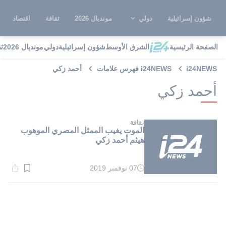
شؤون إسرائيلية
دولي
مونديال 2026
ثقافة
اقتصاد
الصفحة الرئيسية
الشرق الأوسط
شؤون إسرائيلية
دولي
مونديال 2026
ث
i24NEWS
i24NEWS فهرس علامات
أحمد زكي
أحمد زكي
ثقافة
الموت يغيب الممثل المصري الموهوب
هيثم أحمد زكي
07 نوفمبر 2019
وقت
القراءة:
1}
دقيقة.