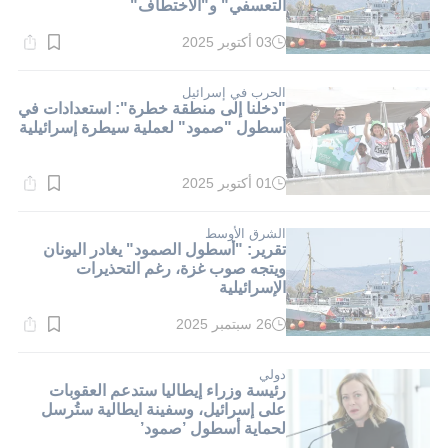
التعسفي" و"الاختطاف"
03 أكتوبر 2025
وقت
القراءة:
1}
دقيقة.
الحرب في إسرائيل
"دخلنا إلى منطقة خطرة": استعدادات في
أسطول "صمود" لعملية سيطرة إسرائيلية
01 أكتوبر 2025
وقت
القراءة:
1}
دقيقة.
الشرق الأوسط
تقرير: "أسطول الصمود" يغادر اليونان
ويتجه صوب غزة، رغم التحذيرات
الإسرائيلية
26 سبتمبر 2025
وقت
القراءة:
1}
دقيقة.
دولي
رئيسة وزراء إيطاليا ستدعم العقوبات
على إسرائيل، وسفينة ايطالية ستُرسل
لحماية أسطول ’صمود’