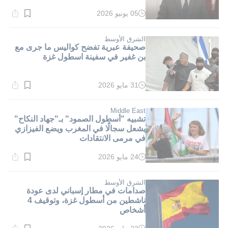
05 يونيو 2026
وقت
القراءة:
1}
دقيقة.
الشرق الأوسط
صحيفة عبرية تفضح كواليس ما جرى مع
بن غفير في سفينة اسطول غزة
31 مايو 2026
وقت
القراءة:
1}
دقيقة.
Middle East
تشبيه "أسطول الصمود" بـ"جهاد النكاح"
يشعل سجالًا في المغرب ويضع الفيزازي
في مرمى الانتقادات
24 مايو 2026
وقت
القراءة:
1}
دقيقة.
الشرق الأوسط
صدامات في مطار إسباني لدى عودة
ناشطين من أسطول غزة، وتوقيف 4
أشخاص