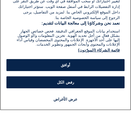
لتغيير اختياراتك أو سحب الموافقة في أي وقت عن طريق النقر على
إدارة التفضيلات الرابط في أسفل صفحة الويب. ستؤثر اختياراتك
داخل الموقع الإلكتروني الخاص بنا. لمزيد من التفاصيل، يرجى
الرجوع إلى سياسة الخصوصية الخاصة بنا.
نعمد نحن وشركاؤنا إلى معالجة البيانات لتقديم:
استخدام بيانات الموقع الجغرافي الدقيقة. فحص خصائص الجهاز
بشكل فعال من أجل تحديد الهوية. تخزين المعلومات و/أو الوصول
إليها على أحد الأجهزة. الإعلانات والمحتوى المخصصان وقياس أداء
الإعلانات والمحتوى وأبحاث الجمهور وتطوير الخدمات.
قائمة الشركاء (المورّدون)
أوافق
رفض الكل
عرض الأغراض
أخبار
أخبار هامة
مجانا
مذياع
برنامج