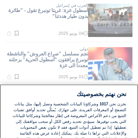
1}
دقيقة.
الحرب في إسرائيل
أسطول غزة: غريتا تونبرغ تقول - "طائرة
بدون طيار هددتنا"
04 يونيو 2025
وقت
القراءة:
1}
دقيقة.
دولي
نجم مسلسل "صراع العروش" والناشطة
تونبرغ يرافقون "أسطول الحرية" برحلته
مجددا الى غزة
01 يونيو 2025
وقت
القراءة:
1}
دقيقة.
الشرق الأوسط
نحن نهتم بخصوصيتك
تقرير : طائرة مسيرة تهاجم سفينة كانت
تنوي كسر الحصار عن غزة قرب شواطئ
نخزن نحن
1017
وشركاؤنا البيانات الشخصية ونصل إليها، مثل بيانات
مالطا
التصفح أو المعرفات الفريدة، على جهازك. يُمكّن تحديد أوافق تقنيات
التتبع من دعم الأغراض المعروضة في إطار معالجتنا وشركائنا للبيانات
02 مايو 2025
التي يجب توفيرها. سيؤدي تحديد رفض الكل أو سحب موافقتك إلى
وقت
القراءة:
تعطيلها. إذا تم تعطيل أدوات التتبع، فقد لا تكون بعض المحتويات
1}
والإعلانات التي تراها ذا صلة بك. يمكنك إعادة عرض هذه القائمة
دقيقة.