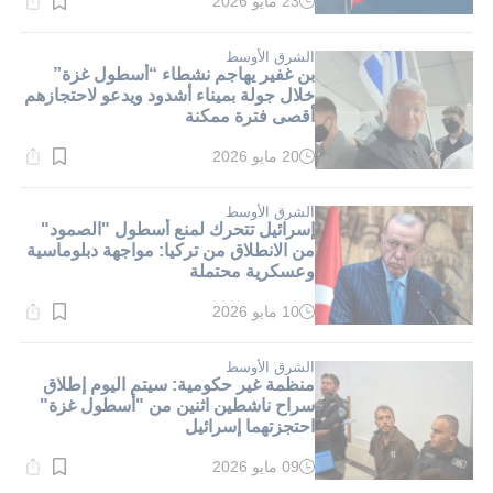
23 مايو 2026
وقت
القراءة:
1}
دقيقة.
الشرق الأوسط
بن غفير يهاجم نشطاء “أسطول غزة”
خلال جولة بميناء أشدود ويدعو لاحتجازهم
أقصى فترة ممكنة
20 مايو 2026
وقت
القراءة:
1}
دقيقة.
الشرق الأوسط
إسرائيل تتحرك لمنع أسطول "الصمود"
من الانطلاق من تركيا: مواجهة دبلوماسية
وعسكرية محتملة
10 مايو 2026
وقت
القراءة:
1}
دقيقة.
الشرق الأوسط
منظمة غير حكومية: سيتم اليوم إطلاق
سراح ناشطين اثنين من "أسطول غزة"
احتجزتهما إسرائيل
09 مايو 2026
وقت
القراءة: