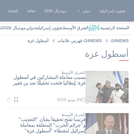
شؤون إسرائيلية
دولي
مونديال 2026
ثقافة
اقتصاد
الصفحة الرئيسية
الشرق الأوسط
شؤون إسرائيلية
دولي
مونديال 2026
ث
i24NEWS
i24NEWS فهرس علامات
أسطول غزة
أسطول غزة
الشرق الأوسط
بسبب معاملة المشاركين في أسطول
غزة: إيطاليا فتحت تحقيقًا ضد بن غفير
09 يونيو 2026
وقت
القراءة:
1}
دقيقة.
الشرق الأوسط
فرنسا تفتح تحقيقاً بشأن "التعذيب"
و"جرائم الحرب" المتعلقة بمعاملة
إسرائيل لنشطاء "أسطول غزة"