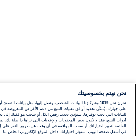
نحن نهتم بخصوصيتك
نخزن نحن
1019
وشركاؤنا البيانات الشخصية ونصل إليها، مثل بيانات التصفح أو
على جهازك. يُمكّن تحديد أوافق تقنيات التتبع من دعم الأغراض المعروضة في إط
للبيانات التي يجب توفيرها. سيؤدي تحديد رفض الكل أو سحب موافقتك إلى تعط
أدوات التتبع، فقد لا تكون بعض المحتويات والإعلانات التي تراها ذا صلة بك. 
القائمة لتغيير اختياراتك أو سحب الموافقة في أي وقت عن طريق النقر على إد
في أسفل صفحة الويب. ستؤثر اختياراتك داخل الموقع الإلكتروني الخاص بنا. ل