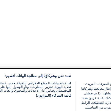
نعمد نحن وشركاؤنا إلى معالجة البيانات لتقديم:
استخدام بيانات الموقع الجغرافي الدقيقة. فحص خصا
 المعرفات الفريدة،
تحديد الهوية. تخزين المعلومات و/أو الوصول إليها على 
ار معالجتنا وشركائنا
المخصصان وقياس أداء الإعلانات والمحتوى وأبحاث ال
يلها. إذا تم تعطيل
قائمة الشركاء (المورّدون)
يمكنك إعادة عرض هذه
ارة التفضيلات الرابط
مزيد من التفاصيل،