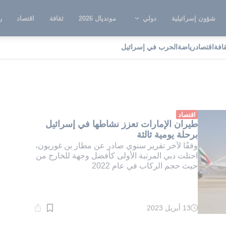
شؤون إسرائيلية
دولي
مونديال 2026
ثقافة
اقتصاد
ر
قافة
اقتصاد
رياضة
الحرب في إسرائيل
فضل وجهة للخارج
اقتصاد
طيران الإمارات تعزز نشاطها في إسرائيل
برحلة يومية ثالثة
وفقًا لآخر تقرير سنوي صادر عن مطار بن غوريون،
احتلت دبي المرتبة الأولى كأفضل وجهة للخارج من
حيث حجم الركاب في عام 2022
13 أبريل 2023
وقت
القراءة:
3}