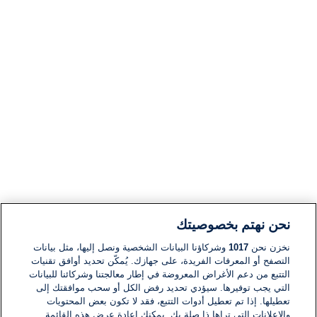
نحن نهتم بخصوصيتك
نخزن نحن
1017
وشركاؤنا البيانات الشخصية ونصل إليها، مثل بيانات
التصفح أو المعرفات الفريدة، على جهازك. يُمكّن تحديد أوافق تقنيات
التتبع من دعم الأغراض المعروضة في إطار معالجتنا وشركائنا للبيانات
التي يجب توفيرها. سيؤدي تحديد رفض الكل أو سحب موافقتك إلى
تعطيلها. إذا تم تعطيل أدوات التتبع، فقد لا تكون بعض المحتويات
والإعلانات التي تراها ذا صلة بك. يمكنك إعادة عرض هذه القائمة