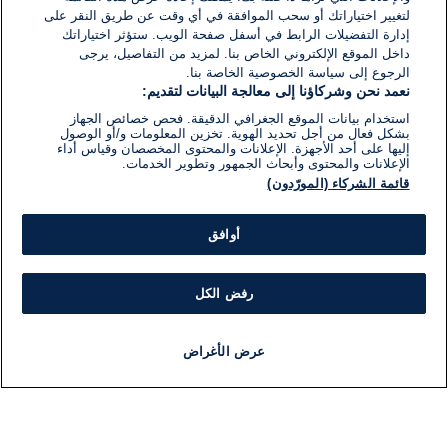
لتغيير اختياراتك أو سحب الموافقة في أي وقت عن طريق النقر على
إدارة التفضيلات الرابط في أسفل صفحة الويب. ستؤثر اختياراتك
داخل الموقع الإلكتروني الخاص بنا. لمزيد من التفاصيل، يرجى
الرجوع إلى سياسة الخصوصية الخاصة بنا.
نعمد نحن وشركاؤنا إلى معالجة البيانات لتقديم:
استخدام بيانات الموقع الجغرافي الدقيقة. فحص خصائص الجهاز
بشكل فعال من أجل تحديد الهوية. تخزين المعلومات و/أو الوصول
إليها على أحد الأجهزة. الإعلانات والمحتوى المخصصان وقياس أداء
الإعلانات والمحتوى وأبحاث الجمهور وتطوير الخدمات.
قائمة الشركاء (المورّدون)
أوافق
رفض الكل
عرض الأغراض
أخبار
أخبار هامة
مباشر
مذياع
برنامج