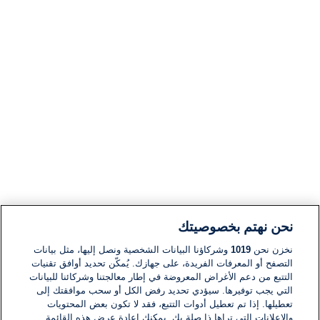
نحن نهتم بخصوصيتك
نخزن نحن
1019
وشركاؤنا البيانات الشخصية ونصل إليها، مثل بيانات
التصفح أو المعرفات الفريدة، على جهازك. يُمكّن تحديد أوافق تقنيات
التتبع من دعم الأغراض المعروضة في إطار معالجتنا وشركائنا للبيانات
التي يجب توفيرها. سيؤدي تحديد رفض الكل أو سحب موافقتك إلى
تعطيلها. إذا تم تعطيل أدوات التتبع، فقد لا تكون بعض المحتويات
والإعلانات التي تراها ذا صلة بك. يمكنك إعادة عرض هذه القائمة