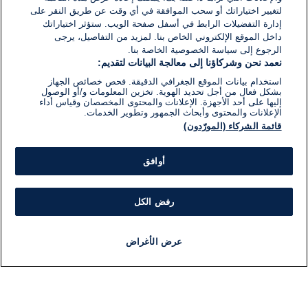
لتغيير اختياراتك أو سحب الموافقة في أي وقت عن طريق النقر على
إدارة التفضيلات الرابط في أسفل صفحة الويب. ستؤثر اختياراتك
داخل الموقع الإلكتروني الخاص بنا. لمزيد من التفاصيل، يرجى
الرجوع إلى سياسة الخصوصية الخاصة بنا.
نعمد نحن وشركاؤنا إلى معالجة البيانات لتقديم:
استخدام بيانات الموقع الجغرافي الدقيقة. فحص خصائص الجهاز
بشكل فعال من أجل تحديد الهوية. تخزين المعلومات و/أو الوصول
إليها على أحد الأجهزة. الإعلانات والمحتوى المخصصان وقياس أداء
الإعلانات والمحتوى وأبحاث الجمهور وتطوير الخدمات.
قائمة الشركاء (المورّدون)
أوافق
رفض الكل
عرض الأغراض
أخبار
أخبار هامة
مباشر
مذياع
برنامج