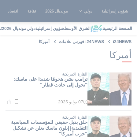
شؤون إسرائيلية
دولي
مونديال 2026
ثقافة
اقتصاد
الصفحة الرئيسية
الشرق الأوسط
شؤون إسرائيلية
دولي
مونديال 2026
ث
i24NEWS
i24NEWS فهرس علامات
أميركا
أميركا
القارة الامريكية
ترامب يشن هجومًا شديدا على ماسك:
"تحول إلى حادث قطار"
07 يوليو 2025
وقت
القراءة:
1}
دقيقة.
القارة الامريكية
خلق بديل حقيقي للمؤسسات السياسية
التقليدية| إيلون ماسك يعلن عن تشكيل
"حزب أميركا"