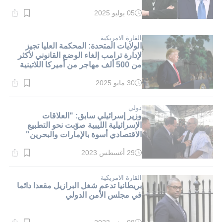
05 يوليو 2025
وقت
القراءة:
1}
دقيقة.
القارة الامريكية
الولايات المتحدة: المحكمة العليا تجيز
لإدارة ترامب إلغاء الوضع القانوني لأكثر
من 500 ألف مهاجر من أميركا اللاتينية
30 مايو 2025
وقت
القراءة:
1}
دقيقة.
دولي
وزير إسرائيلي سابق: "العلاقات
الإسرائيلية الليبية صوّبت نحو التطبيع
الاقتصادي أسوة بالإمارات والبحرين"
29 أغسطس 2023
وقت
القراءة:
2}
دقيقة.
القارة الامريكية
بريطانيا تدعم شغل البرازيل مقعدا دائما
في مجلس الأمن الدولي