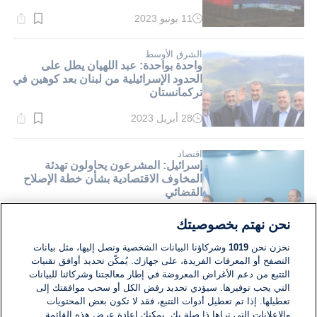
11 يونيو 2023
وقت
القراءة:
4}
دقيقة.
الشرق الأوسط
واحدة بواحدة: عبد اللهيان يطل على
الحدود الإسرائيلية من لبنان بعد كوهين في
تركمانستان
28 أبريل 2023
وقت
القراءة:
7}
دقيقة.
اقتصاد
إسرائيل: المشرعون يحاولون تهدئة
المخاوف الاقتصادية بشأن خطة الإصلاح
القضائي
25 يناير 2023
وقت
نحن نهتم بخصوصيتك
القراءة:
7}
نخزن نحن
1019
وشركاؤنا البيانات الشخصية ونصل إليها، مثل بيانات
دقيقة.
التصفح أو المعرفات الفريدة، على جهازك. يُمكّن تحديد أوافق تقنيات
التتبع من دعم الأغراض المعروضة في إطار معالجتنا وشركائنا للبيانات
التي يجب توفيرها. سيؤدي تحديد رفض الكل أو سحب موافقتك إلى
تعطيلها. إذا تم تعطيل أدوات التتبع، فقد لا تكون بعض المحتويات
والإعلانات التي تراها ذا صلة بك. يمكنك إعادة عرض هذه القائمة