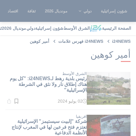
شؤون إسرائيلية
دولي
مونديال 2026
ثقافة
اقتصاد
الصفحة الرئيسية
الشرق الأوسط
شؤون إسرائيلية
دولي
مونديال 2026
ث
i24NEWS
i24NEWS فهرس علامات
أمير كوهين
أمير كوهين
الشرق الأوسط
رئيس بلدية رهط لـi24NEWS: "كل يوم
هناك إطلاق نار ولا نثق في الشرطة
الإسرائيلية"
02 يوليو 2024
وقت
القراءة:
1}
دقيقة.
افريقيا
شركة "إلبيت سيستيمز" الإسرائيلية
تعتزم فتح فرعين لها في المغرب لإنتاج
الأنظمة الدفاعية