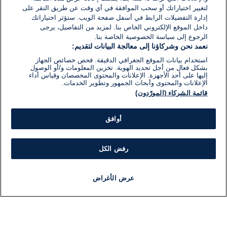
لتغيير اختياراتك أو سحب الموافقة في أي وقت عن طريق النقر على
إدارة التفضيلات الرابط في أسفل صفحة الويب. ستؤثر اختياراتك
داخل الموقع الإلكتروني الخاص بنا. لمزيد من التفاصيل، يرجى
الرجوع إلى سياسة الخصوصية الخاصة بنا.
نعمد نحن وشركاؤنا إلى معالجة البيانات لتقديم:
استخدام بيانات الموقع الجغرافي الدقيقة. فحص خصائص الجهاز
بشكل فعال من أجل تحديد الهوية. تخزين المعلومات و/أو الوصول
إليها على أحد الأجهزة. الإعلانات والمحتوى المخصصان وقياس أداء
الإعلانات والمحتوى وأبحاث الجمهور وتطوير الخدمات.
قائمة الشركاء (المورّدون)
أوافق
رفض الكل
عرض الأغراض
أخبار
أخبار هامة
مباشر
مذياع
برنامج