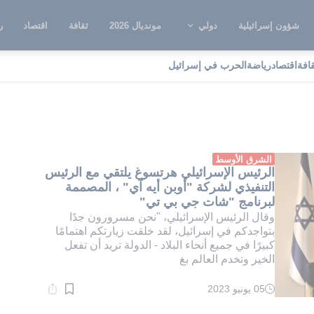
شؤون إسرائيلية
دولي
مونديال 2026
ثقافة
اقتصاد
ر
قافة
اقتصاد
رياضة
الحرب في إسرائيل
بن أيه آي
الشرق الأوسط
الرئيس الإسرائيلي هرتسوغ يلتقي مع الرئيس
التنفيذي لشركة "أوبن أيه آي" ، المصممة
لبرنامج "شات جي بي تي"
وقال الرئيس الإسرائيلي، "نحن مسرورون جدًا
بتواجدكم في إسرائيل، لقد خلقت زيارتكم اهتمامًا
كبيرًا في جميع أنحاء البلاد - الدولة تريد أن تفعل
الخير وتخدم العالم بغ
05 يونيو 2023
وقت
القراءة:
1}