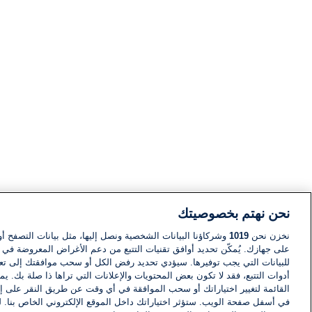
نحن نهتم بخصوصيتك
نخزن نحن
1019
وشركاؤنا البيانات الشخصية ونصل إليها، مثل بيانات التصفح أو
على جهازك. يُمكّن تحديد أوافق تقنيات التتبع من دعم الأغراض المعروضة في إط
للبيانات التي يجب توفيرها. سيؤدي تحديد رفض الكل أو سحب موافقتك إلى تعط
أدوات التتبع، فقد لا تكون بعض المحتويات والإعلانات التي تراها ذا صلة بك. 
القائمة لتغيير اختياراتك أو سحب الموافقة في أي وقت عن طريق النقر على إد
في أسفل صفحة الويب. ستؤثر اختياراتك داخل الموقع الإلكتروني الخاص بنا. ل