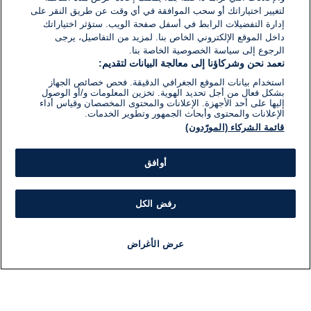
لتغيير اختياراتك أو سحب الموافقة في أي وقت عن طريق النقر على
إدارة التفضيلات الرابط في أسفل صفحة الويب. ستؤثر اختياراتك
داخل الموقع الإلكتروني الخاص بنا. لمزيد من التفاصيل، يرجى
الرجوع إلى سياسة الخصوصية الخاصة بنا.
نعمد نحن وشركاؤنا إلى معالجة البيانات لتقديم:
استخدام بيانات الموقع الجغرافي الدقيقة. فحص خصائص الجهاز
بشكل فعال من أجل تحديد الهوية. تخزين المعلومات و/أو الوصول
إليها على أحد الأجهزة. الإعلانات والمحتوى المخصصان وقياس أداء
الإعلانات والمحتوى وأبحاث الجمهور وتطوير الخدمات.
قائمة الشركاء (المورّدون)
أوافق
رفض الكل
عرض الأغراض
أخبار
أخبار هامة
مباشر
مذياع
برنامج