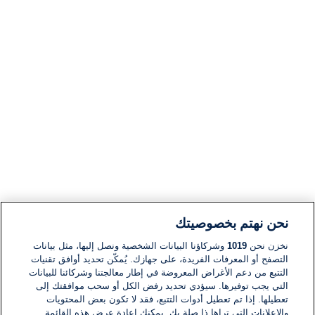
نحن نهتم بخصوصيتك
نخزن نحن
1019
وشركاؤنا البيانات الشخصية ونصل إليها، مثل بيانات
التصفح أو المعرفات الفريدة، على جهازك. يُمكّن تحديد أوافق تقنيات
التتبع من دعم الأغراض المعروضة في إطار معالجتنا وشركائنا للبيانات
التي يجب توفيرها. سيؤدي تحديد رفض الكل أو سحب موافقتك إلى
تعطيلها. إذا تم تعطيل أدوات التتبع، فقد لا تكون بعض المحتويات
والإعلانات التي تراها ذا صلة بك. يمكنك إعادة عرض هذه القائمة