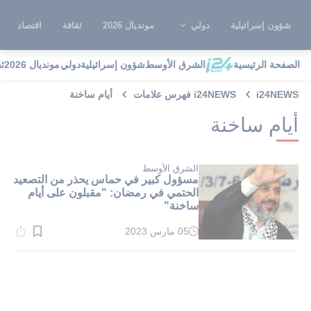
شؤون إسرائيلية
دولي
مونديال 2026
ثقافة
اقتصاد
الصفحة الرئيسية
الشرق الأوسط
شؤون إسرائيلية
دولي
مونديال 2026
ث
i24NEWS
i24NEWS فهرس علامات
أيام ساخنة
أيام ساخنة
الشرق الأوسط
مسؤول كبير في حماس يحذر من التصعيد
الحتمي في رمضان: "مقبلون على أيام
ساخنة"
05 مارس 2023
وقت
القراءة:
2}
دقيقة.