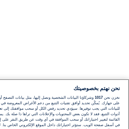
نحن نهتم بخصوصيتك
نخزن نحن
1017
وشركاؤنا البيانات الشخصية ونصل إليها، مثل بيانات التصفح أو
على جهازك. يُمكّن تحديد أوافق تقنيات التتبع من دعم الأغراض المعروضة في إط
للبيانات التي يجب توفيرها. سيؤدي تحديد رفض الكل أو سحب موافقتك إلى تعط
أدوات التتبع، فقد لا تكون بعض المحتويات والإعلانات التي تراها ذا صلة بك. 
القائمة لتغيير اختياراتك أو سحب الموافقة في أي وقت عن طريق النقر على إد
في أسفل صفحة الويب. ستؤثر اختياراتك داخل الموقع الإلكتروني الخاص بنا. ل