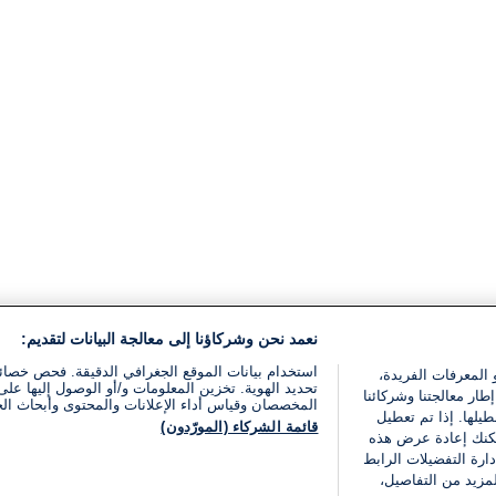
نعمد نحن وشركاؤنا إلى معالجة البيانات لتقديم:
استخدام بيانات الموقع الجغرافي الدقيقة. فحص خصا
 المعرفات الفريدة،
تحديد الهوية. تخزين المعلومات و/أو الوصول إليها على 
ار معالجتنا وشركائنا
المخصصان وقياس أداء الإعلانات والمحتوى وأبحاث ال
يلها. إذا تم تعطيل
قائمة الشركاء (المورّدون)
يمكنك إعادة عرض هذه
ارة التفضيلات الرابط
مزيد من التفاصيل،