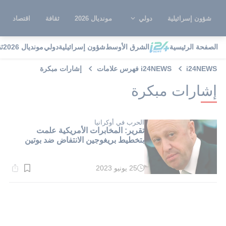
شؤون إسرائيلية
دولي
مونديال 2026
ثقافة
اقتصاد
الصفحة الرئيسية
الشرق الأوسط
شؤون إسرائيلية
دولي
مونديال 2026
ث
i24NEWS
i24NEWS فهرس علامات
إشارات مبكرة
إشارات مبكرة
الحرب في أوكرانيا
تقرير: المخابرات الأمريكية علمت
بتخطيط بريغوجين الانتفاض ضد بوتين
25 يونيو 2023
وقت
القراءة:
2}
دقيقة.