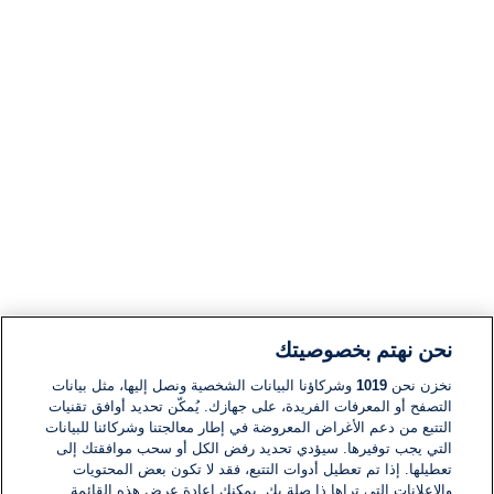
نحن نهتم بخصوصيتك
نخزن نحن
1019
وشركاؤنا البيانات الشخصية ونصل إليها، مثل بيانات
التصفح أو المعرفات الفريدة، على جهازك. يُمكّن تحديد أوافق تقنيات
التتبع من دعم الأغراض المعروضة في إطار معالجتنا وشركائنا للبيانات
التي يجب توفيرها. سيؤدي تحديد رفض الكل أو سحب موافقتك إلى
تعطيلها. إذا تم تعطيل أدوات التتبع، فقد لا تكون بعض المحتويات
والإعلانات التي تراها ذا صلة بك. يمكنك إعادة عرض هذه القائمة