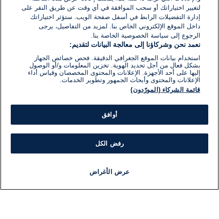
لتغيير اختياراتك أو سحب الموافقة في أي وقت عن طريق النقر على
إدارة التفضيلات الرابط في أسفل صفحة الويب. ستؤثر اختياراتك
داخل الموقع الإلكتروني الخاص بنا. لمزيد من التفاصيل، يرجى
الرجوع إلى سياسة الخصوصية الخاصة بنا.
نعمد نحن وشركاؤنا إلى معالجة البيانات لتقديم:
استخدام بيانات الموقع الجغرافي الدقيقة. فحص خصائص الجهاز
بشكل فعال من أجل تحديد الهوية. تخزين المعلومات و/أو الوصول
إليها على أحد الأجهزة. الإعلانات والمحتوى المخصصان وقياس أداء
الإعلانات والمحتوى وأبحاث الجمهور وتطوير الخدمات.
قائمة الشركاء (المورّدون)
أوافق
رفض الكل
عرض الأغراض
أخبار
أخبار هامة
مباشر
مذياع
برنامج