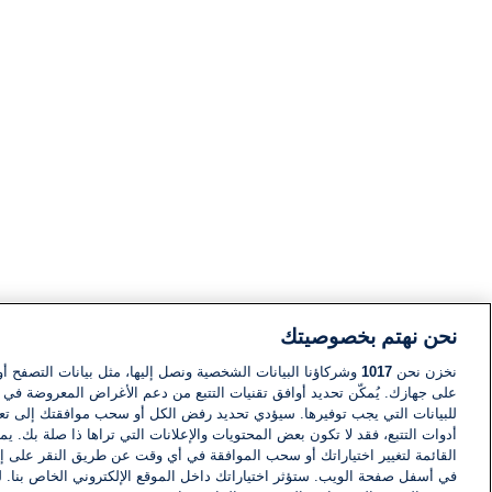
نحن نهتم بخصوصيتك
نخزن نحن
1017
وشركاؤنا البيانات الشخصية ونصل إليها، مثل بيانات التصفح أو
على جهازك. يُمكّن تحديد أوافق تقنيات التتبع من دعم الأغراض المعروضة في إط
للبيانات التي يجب توفيرها. سيؤدي تحديد رفض الكل أو سحب موافقتك إلى تعط
أدوات التتبع، فقد لا تكون بعض المحتويات والإعلانات التي تراها ذا صلة بك. 
القائمة لتغيير اختياراتك أو سحب الموافقة في أي وقت عن طريق النقر على إد
في أسفل صفحة الويب. ستؤثر اختياراتك داخل الموقع الإلكتروني الخاص بنا. ل