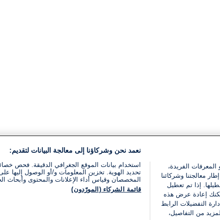
نعمد نحن وشركاؤنا إلى معالجة البيانات لتقديم:
استخدام بيانات الموقع الجغرافي الدقيقة. فحص خصا
 المعرفات الفريدة،
تحديد الهوية. تخزين المعلومات و/أو الوصول إليها على 
ار معالجتنا وشركائنا
المخصصان وقياس أداء الإعلانات والمحتوى وأبحاث ال
يلها. إذا تم تعطيل
قائمة الشركاء (المورّدون)
يمكنك إعادة عرض هذه
ارة التفضيلات الرابط
مزيد من التفاصيل،