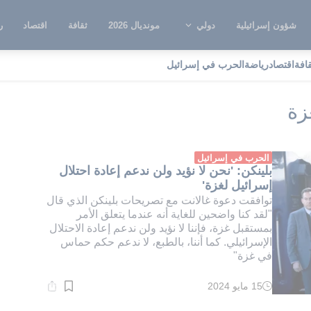
شؤون إسرائيلية
دولي
مونديال 2026
ثقافة
اقتصاد
ر
قافة
اقتصاد
رياضة
الحرب في إسرائيل
ادة احتلال إسرائيل لغزة
زة
الحرب في إسرائيل
بلينكن: 'نحن لا نؤيد ولن ندعم إعادة احتلال
إسرائيل لغزة'
توافقت دعوة غالانت مع تصريحات بلينكن الذي قال
"لقد كنا واضحين للغاية أنه عندما يتعلق الأمر
بمستقبل غزة، فإننا لا نؤيد ولن ندعم إعادة الاحتلال
الإسرائيلي. كما أننا، بالطبع، لا ندعم حكم حماس
في غزة"
15 مايو 2024
وقت
القراءة:
2}