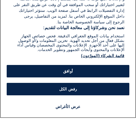
لتغيير اختياراتك أو سحب الموافقة في أي وقت عن طريق النقر على
إدارة التفضيلات الرابط في أسفل صفحة الويب. ستؤثر اختياراتك
داخل الموقع الإلكتروني الخاص بنا. لمزيد من التفاصيل، يرجى
الرجوع إلى سياسة الخصوصية الخاصة بنا.
نعمد نحن وشركاؤنا إلى معالجة البيانات لتقديم:
استخدام بيانات الموقع الجغرافي الدقيقة. فحص خصائص الجهاز
بشكل فعال من أجل تحديد الهوية. تخزين المعلومات و/أو الوصول
إليها على أحد الأجهزة. الإعلانات والمحتوى المخصصان وقياس أداء
الإعلانات والمحتوى وأبحاث الجمهور وتطوير الخدمات.
قائمة الشركاء (المورّدون)
أوافق
رفض الكل
عرض الأغراض
أخبار
أخبار هامة
مباشر
مذياع
برنامج