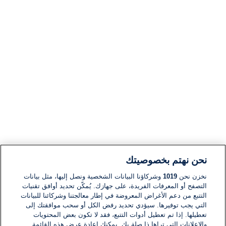
نحن نهتم بخصوصيتك
نخزن نحن
1019
وشركاؤنا البيانات الشخصية ونصل إليها، مثل بيانات
التصفح أو المعرفات الفريدة، على جهازك. يُمكّن تحديد أوافق تقنيات
التتبع من دعم الأغراض المعروضة في إطار معالجتنا وشركائنا للبيانات
التي يجب توفيرها. سيؤدي تحديد رفض الكل أو سحب موافقتك إلى
تعطيلها. إذا تم تعطيل أدوات التتبع، فقد لا تكون بعض المحتويات
والإعلانات التي تراها ذا صلة بك. يمكنك إعادة عرض هذه القائمة