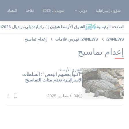
شؤون إسرائيلية
دولي
مونديال 2026
ثقافة
اقتصاد
الصفحة الرئيسية
الشرق الأوسط
شؤون إسرائيلية
دولي
مونديال 2026
ث
i24NEWS
i24NEWS فهرس علامات
إعدام تماسيح
إعدام تماسيح
الشرق الأوسط
"أكلوا بعضهم البعض": السلطات
الإسرائيلية تعدم مئات التماسيح
04 أغسطس 2025
وقت
القراءة:
1}
دقيقة.