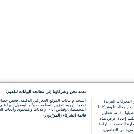
نعمد نحن وشركاؤنا إلى معالجة البيانات لتقديم:
استخدام بيانات الموقع الجغرافي الدقيقة. فحص خصا
 المعرفات الفريدة،
تحديد الهوية. تخزين المعلومات و/أو الوصول إليها على 
ار معالجتنا وشركائنا
المخصصان وقياس أداء الإعلانات والمحتوى وأبحاث ال
يلها. إذا تم تعطيل
قائمة الشركاء (المورّدون)
يمكنك إعادة عرض هذه
ارة التفضيلات الرابط
مزيد من التفاصيل،