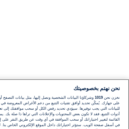
نحن نهتم بخصوصيتك
نخزن نحن
1019
وشركاؤنا البيانات الشخصية ونصل إليها، مثل بيانات التصفح أو
على جهازك. يُمكّن تحديد أوافق تقنيات التتبع من دعم الأغراض المعروضة في إط
للبيانات التي يجب توفيرها. سيؤدي تحديد رفض الكل أو سحب موافقتك إلى تعط
أدوات التتبع، فقد لا تكون بعض المحتويات والإعلانات التي تراها ذا صلة بك. 
القائمة لتغيير اختياراتك أو سحب الموافقة في أي وقت عن طريق النقر على إد
في أسفل صفحة الويب. ستؤثر اختياراتك داخل الموقع الإلكتروني الخاص بنا. ل