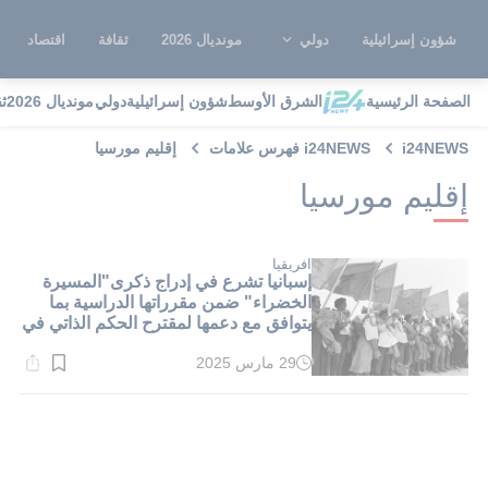
شؤون إسرائيلية
دولي
مونديال 2026
ثقافة
اقتصاد
الصفحة الرئيسية
الشرق الأوسط
شؤون إسرائيلية
دولي
مونديال 2026
ث
i24NEWS
i24NEWS فهرس علامات
إقليم مورسيا
إقليم مورسيا
افريقيا
إسبانيا تشرع في إدراج ذكرى"المسيرة
الخضراء" ضمن مقرراتها الدراسية بما
يتوافق مع دعمها لمقترح الحكم الذاتي في
الصحراء المغربية
29 مارس 2025
وقت
القراءة:
1}
دقيقة.