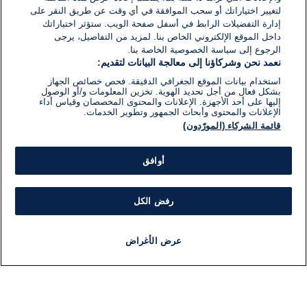
لتغيير اختياراتك أو سحب الموافقة في أي وقت عن طريق النقر على
إدارة التفضيلات الرابط في أسفل صفحة الويب. ستؤثر اختياراتك
داخل الموقع الإلكتروني الخاص بنا. لمزيد من التفاصيل، يرجى
الرجوع إلى سياسة الخصوصية الخاصة بنا.
نعمد نحن وشركاؤنا إلى معالجة البيانات لتقديم:
استخدام بيانات الموقع الجغرافي الدقيقة. فحص خصائص الجهاز
بشكل فعال من أجل تحديد الهوية. تخزين المعلومات و/أو الوصول
إليها على أحد الأجهزة. الإعلانات والمحتوى المخصصان وقياس أداء
الإعلانات والمحتوى وأبحاث الجمهور وتطوير الخدمات.
قائمة الشركاء (المورّدون)
أوافق
رفض الكل
عرض الأغراض
أخبار
أخبار هامة
مباشر
مذياع
برنامج