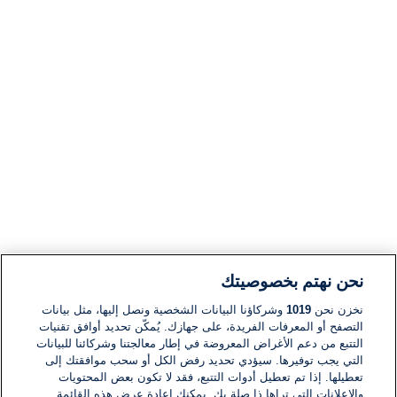
نحن نهتم بخصوصيتك
نخزن نحن
1019
وشركاؤنا البيانات الشخصية ونصل إليها، مثل بيانات
التصفح أو المعرفات الفريدة، على جهازك. يُمكّن تحديد أوافق تقنيات
التتبع من دعم الأغراض المعروضة في إطار معالجتنا وشركائنا للبيانات
التي يجب توفيرها. سيؤدي تحديد رفض الكل أو سحب موافقتك إلى
تعطيلها. إذا تم تعطيل أدوات التتبع، فقد لا تكون بعض المحتويات
والإعلانات التي تراها ذا صلة بك. يمكنك إعادة عرض هذه القائمة