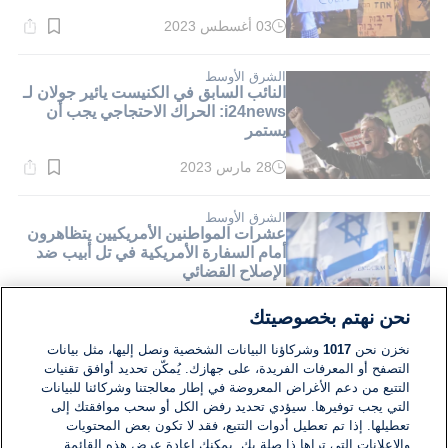
03 أغسطس 2023
وقت
القراءة:
4}
دقيقة.
الشرق الأوسط
النائب السابق في الكنيست يائير جولان لـ
i24news: الحراك الاحتجاجي يجب أن
يستمر
28 مارس 2023
وقت
القراءة:
3}
دقيقة.
الشرق الأوسط
عشرات المواطنين الأمريكيين يتظاهرون
أمام السفارة الأمريكية في تل أبيب ضد
الإصلاح القضائي
07 مارس 2023
وقت
نحن نهتم بخصوصيتك
القراءة:
5}
نخزن نحن
1017
وشركاؤنا البيانات الشخصية ونصل إليها، مثل بيانات
دقيقة.
التصفح أو المعرفات الفريدة، على جهازك. يُمكّن تحديد أوافق تقنيات
التتبع من دعم الأغراض المعروضة في إطار معالجتنا وشركائنا للبيانات
التي يجب توفيرها. سيؤدي تحديد رفض الكل أو سحب موافقتك إلى
تعطيلها. إذا تم تعطيل أدوات التتبع، فقد لا تكون بعض المحتويات
والإعلانات التي تراها ذا صلة بك. يمكنك إعادة عرض هذه القائمة