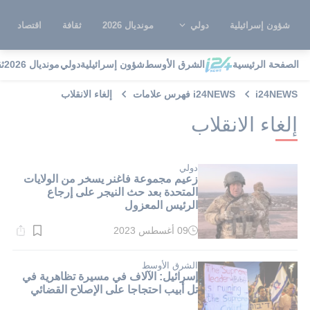
شؤون إسرائيلية
دولي
مونديال 2026
ثقافة
اقتصاد
الصفحة الرئيسية
الشرق الأوسط
شؤون إسرائيلية
دولي
مونديال 2026
ث
i24NEWS
i24NEWS فهرس علامات
إلغاء الانقلاب
إلغاء الانقلاب
دولي
زعيم مجموعة فاغنر يسخر من الولايات
المتحدة بعد حث النيجر على إرجاع
الرئيس المعزول
09 أغسطس 2023
وقت
القراءة:
2}
دقيقة.
الشرق الأوسط
إسرائيل: الآلاف في مسيرة تظاهرية في
تل أبيب احتجاجا على الإصلاح القضائي