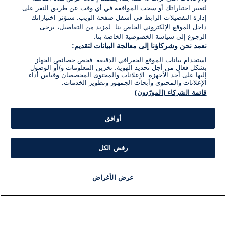
لتغيير اختياراتك أو سحب الموافقة في أي وقت عن طريق النقر على
إدارة التفضيلات الرابط في أسفل صفحة الويب. ستؤثر اختياراتك
داخل الموقع الإلكتروني الخاص بنا. لمزيد من التفاصيل، يرجى
الرجوع إلى سياسة الخصوصية الخاصة بنا.
نعمد نحن وشركاؤنا إلى معالجة البيانات لتقديم:
استخدام بيانات الموقع الجغرافي الدقيقة. فحص خصائص الجهاز
بشكل فعال من أجل تحديد الهوية. تخزين المعلومات و/أو الوصول
إليها على أحد الأجهزة. الإعلانات والمحتوى المخصصان وقياس أداء
الإعلانات والمحتوى وأبحاث الجمهور وتطوير الخدمات.
قائمة الشركاء (المورّدون)
أوافق
رفض الكل
عرض الأغراض
أخبار
أخبار هامة
مباشر
مذياع
برنامج