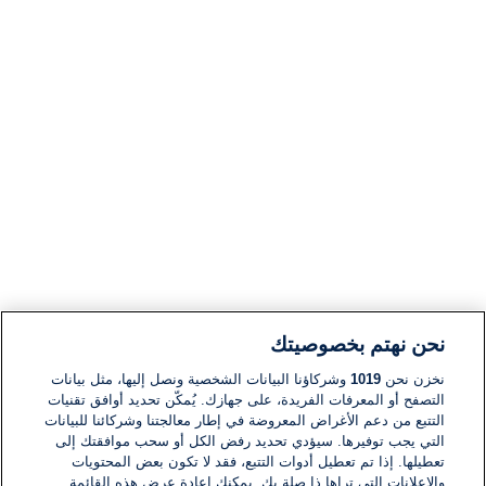
نحن نهتم بخصوصيتك
نخزن نحن
1019
وشركاؤنا البيانات الشخصية ونصل إليها، مثل بيانات
التصفح أو المعرفات الفريدة، على جهازك. يُمكّن تحديد أوافق تقنيات
التتبع من دعم الأغراض المعروضة في إطار معالجتنا وشركائنا للبيانات
التي يجب توفيرها. سيؤدي تحديد رفض الكل أو سحب موافقتك إلى
تعطيلها. إذا تم تعطيل أدوات التتبع، فقد لا تكون بعض المحتويات
والإعلانات التي تراها ذا صلة بك. يمكنك إعادة عرض هذه القائمة