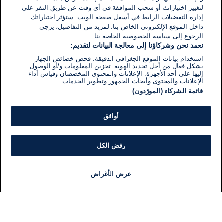
لتغيير اختياراتك أو سحب الموافقة في أي وقت عن طريق النقر على
إدارة التفضيلات الرابط في أسفل صفحة الويب. ستؤثر اختياراتك
داخل الموقع الإلكتروني الخاص بنا. لمزيد من التفاصيل، يرجى
الرجوع إلى سياسة الخصوصية الخاصة بنا.
نعمد نحن وشركاؤنا إلى معالجة البيانات لتقديم:
استخدام بيانات الموقع الجغرافي الدقيقة. فحص خصائص الجهاز
بشكل فعال من أجل تحديد الهوية. تخزين المعلومات و/أو الوصول
إليها على أحد الأجهزة. الإعلانات والمحتوى المخصصان وقياس أداء
الإعلانات والمحتوى وأبحاث الجمهور وتطوير الخدمات.
قائمة الشركاء (المورّدون)
أوافق
رفض الكل
عرض الأغراض
أخبار
أخبار هامة
مباشر
مذياع
برنامج