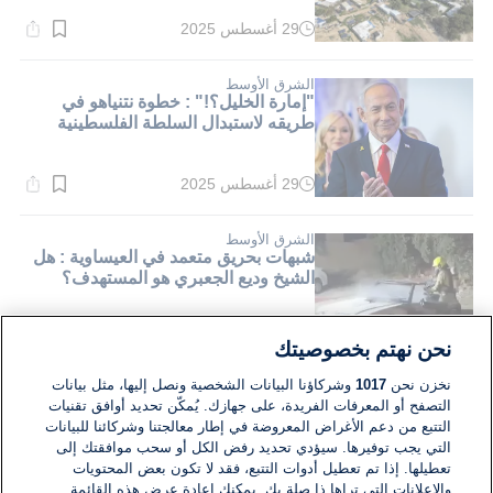
29 أغسطس 2025
وقت
القراءة:
1}
دقيقة.
الشرق الأوسط
"إمارة الخليل؟!" : خطوة نتنياهو في
طريقه لاستبدال السلطة الفلسطينية
29 أغسطس 2025
وقت
القراءة:
1}
دقيقة.
الشرق الأوسط
شبهات بحريق متعمد في العيساوية : هل
الشيخ وديع الجعبري هو المستهدف؟
09 يوليو 2025
وقت
نحن نهتم بخصوصيتك
القراءة:
1}
نخزن نحن
1017
وشركاؤنا البيانات الشخصية ونصل إليها، مثل بيانات
دقيقة.
التصفح أو المعرفات الفريدة، على جهازك. يُمكّن تحديد أوافق تقنيات
التتبع من دعم الأغراض المعروضة في إطار معالجتنا وشركائنا للبيانات
التي يجب توفيرها. سيؤدي تحديد رفض الكل أو سحب موافقتك إلى
تعطيلها. إذا تم تعطيل أدوات التتبع، فقد لا تكون بعض المحتويات
والإعلانات التي تراها ذا صلة بك. يمكنك إعادة عرض هذه القائمة