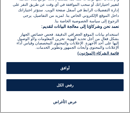
لتغيير اختياراتك أو سحب الموافقة في أي وقت عن طريق النقر على
إدارة التفضيلات الرابط في أسفل صفحة الويب. ستؤثر اختياراتك
داخل الموقع الإلكتروني الخاص بنا. لمزيد من التفاصيل، يرجى
الرجوع إلى سياسة الخصوصية الخاصة بنا.
نعمد نحن وشركاؤنا إلى معالجة البيانات لتقديم:
استخدام بيانات الموقع الجغرافي الدقيقة. فحص خصائص الجهاز
بشكل فعال من أجل تحديد الهوية. تخزين المعلومات و/أو الوصول
إليها على أحد الأجهزة. الإعلانات والمحتوى المخصصان وقياس أداء
الإعلانات والمحتوى وأبحاث الجمهور وتطوير الخدمات.
قائمة الشركاء (المورّدون)
أوافق
رفض الكل
عرض الأغراض
أخبار
أخبار هامة
مباشر
مذياع
برنامج