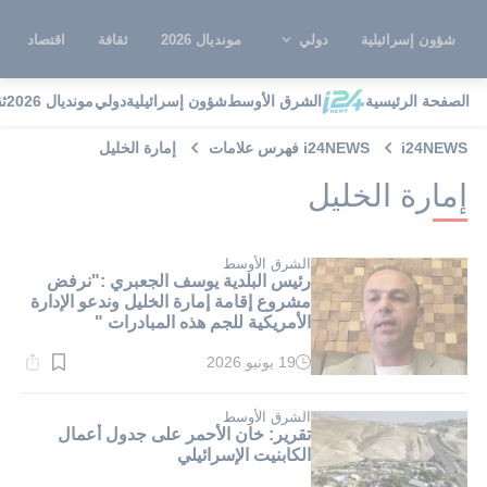
شؤون إسرائيلية
دولي
مونديال 2026
ثقافة
اقتصاد
الصفحة الرئيسية
الشرق الأوسط
شؤون إسرائيلية
دولي
مونديال 2026
ث
i24NEWS
i24NEWS فهرس علامات
إمارة الخليل
إمارة الخليل
الشرق الأوسط
رئيس البلدية يوسف الجعبري :"نرفض
مشروع إقامة إمارة الخليل وندعو الإدارة
الأمريكية للجم هذه المبادرات "
19 يونيو 2026
وقت
القراءة:
1}
دقيقة.
الشرق الأوسط
تقرير: خان الأحمر على جدول أعمال
الكابنيت الإسرائيلي