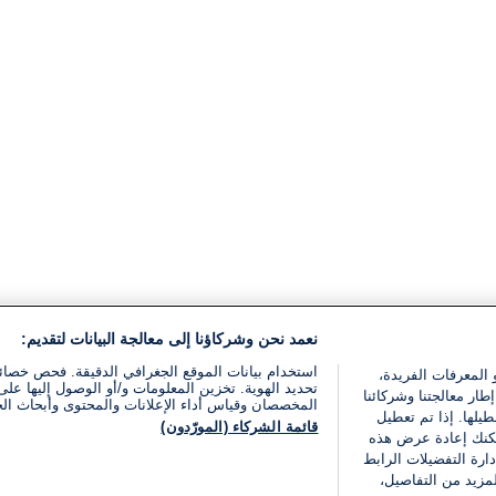
نعمد نحن وشركاؤنا إلى معالجة البيانات لتقديم:
استخدام بيانات الموقع الجغرافي الدقيقة. فحص خصا
 المعرفات الفريدة،
تحديد الهوية. تخزين المعلومات و/أو الوصول إليها على 
ار معالجتنا وشركائنا
المخصصان وقياس أداء الإعلانات والمحتوى وأبحاث ال
يلها. إذا تم تعطيل
قائمة الشركاء (المورّدون)
يمكنك إعادة عرض هذه
ارة التفضيلات الرابط
مزيد من التفاصيل،