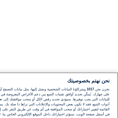
نحن نهتم بخصوصيتك
نخزن نحن
1017
وشركاؤنا البيانات الشخصية ونصل إليها، مثل بيانات التصفح أو
على جهازك. يُمكّن تحديد أوافق تقنيات التتبع من دعم الأغراض المعروضة في إط
للبيانات التي يجب توفيرها. سيؤدي تحديد رفض الكل أو سحب موافقتك إلى تعط
أدوات التتبع، فقد لا تكون بعض المحتويات والإعلانات التي تراها ذا صلة بك. 
القائمة لتغيير اختياراتك أو سحب الموافقة في أي وقت عن طريق النقر على إد
في أسفل صفحة الويب. ستؤثر اختياراتك داخل الموقع الإلكتروني الخاص بنا. ل