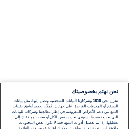
نحن نهتم بخصوصيتك
نخزن نحن
1019
وشركاؤنا البيانات الشخصية ونصل إليها، مثل بيانات
التصفح أو المعرفات الفريدة، على جهازك. يُمكّن تحديد أوافق تقنيات
التتبع من دعم الأغراض المعروضة في إطار معالجتنا وشركائنا للبيانات
التي يجب توفيرها. سيؤدي تحديد رفض الكل أو سحب موافقتك إلى
تعطيلها. إذا تم تعطيل أدوات التتبع، فقد لا تكون بعض المحتويات
والإعلانات التي تراها ذا صلة بك. يمكنك إعادة عرض هذه القائمة