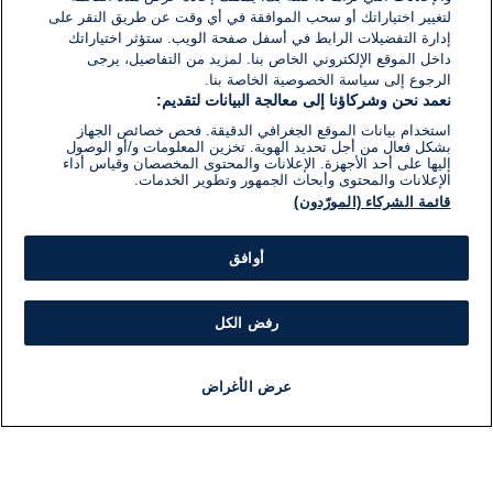
لتغيير اختياراتك أو سحب الموافقة في أي وقت عن طريق النقر على
إدارة التفضيلات الرابط في أسفل صفحة الويب. ستؤثر اختياراتك
داخل الموقع الإلكتروني الخاص بنا. لمزيد من التفاصيل، يرجى
الرجوع إلى سياسة الخصوصية الخاصة بنا.
نعمد نحن وشركاؤنا إلى معالجة البيانات لتقديم:
استخدام بيانات الموقع الجغرافي الدقيقة. فحص خصائص الجهاز
بشكل فعال من أجل تحديد الهوية. تخزين المعلومات و/أو الوصول
إليها على أحد الأجهزة. الإعلانات والمحتوى المخصصان وقياس أداء
الإعلانات والمحتوى وأبحاث الجمهور وتطوير الخدمات.
قائمة الشركاء (المورّدون)
أوافق
رفض الكل
عرض الأغراض
أخبار
أخبار هامة
مباشر
مذياع
برنامج