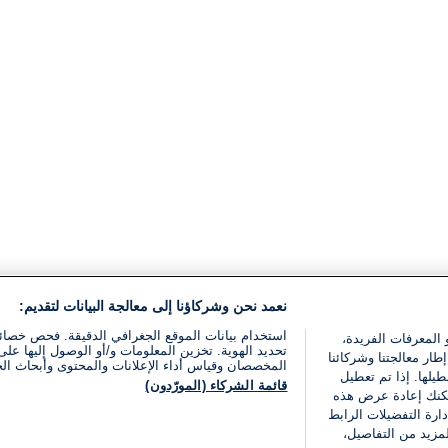
نعمد نحن وشركاؤنا إلى معالجة البيانات لتقديم:
استخدام بيانات الموقع الجغرافي الدقيقة. فحص خصا
 المعرفات الفريدة،
تحديد الهوية. تخزين المعلومات و/أو الوصول إليها على 
ار معالجتنا وشركائنا
المخصصان وقياس أداء الإعلانات والمحتوى وأبحاث ال
يلها. إذا تم تعطيل
قائمة الشركاء (المورّدون)
يمكنك إعادة عرض هذه
ارة التفضيلات الرابط
مزيد من التفاصيل،