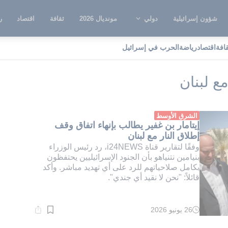
شؤون إسرائيلية
دولي
مونديال 2026
ثقافة
اقتصاد
ر
قافة
اقتصاد
رياضة
الحرب في إسرائيل
فاق وقف إطلاق النار مع لبنان
ع لبنان
الشرق الأوسط
إيتامار بن غفير يطالب بإنهاء اتفاق وقف
إطلاق النار مع لبنان
وفقًا لتقارير قناة i24NEWS، رد رئيس الوزراء
بنيامين نتنياهو بأن الجنود الإسرائيليين يحتفظون
بكامل صلاحياتهم للرد على أي تهديد مباشر. وأكد
قائلاً: "نحن لا نقيد أي جندي".
26 يونيو 2026
وقت
القراءة:
1}