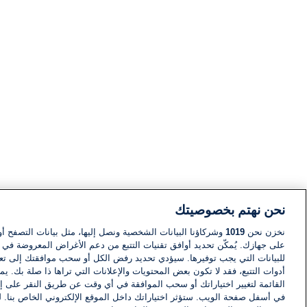
نحن نهتم بخصوصيتك
نخزن نحن
1019
وشركاؤنا البيانات الشخصية ونصل إليها، مثل بيانات التصفح أو
على جهازك. يُمكّن تحديد أوافق تقنيات التتبع من دعم الأغراض المعروضة في إط
للبيانات التي يجب توفيرها. سيؤدي تحديد رفض الكل أو سحب موافقتك إلى تعط
أدوات التتبع، فقد لا تكون بعض المحتويات والإعلانات التي تراها ذا صلة بك. 
القائمة لتغيير اختياراتك أو سحب الموافقة في أي وقت عن طريق النقر على إد
في أسفل صفحة الويب. ستؤثر اختياراتك داخل الموقع الإلكتروني الخاص بنا. ل