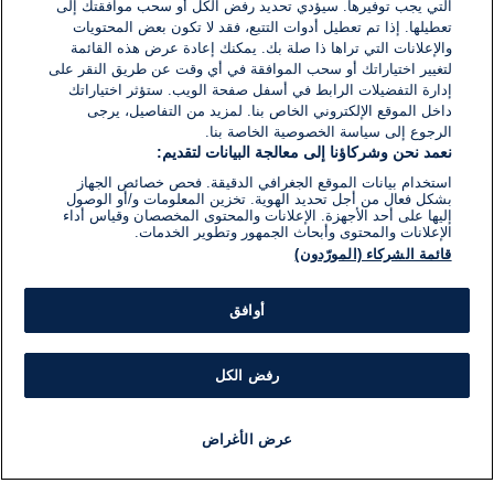
14 مارس 2024
التي يجب توفيرها. سيؤدي تحديد رفض الكل أو سحب موافقتك إلى
وقت
القراءة:
تعطيلها. إذا تم تعطيل أدوات التتبع، فقد لا تكون بعض المحتويات
1}
والإعلانات التي تراها ذا صلة بك. يمكنك إعادة عرض هذه القائمة
دقيقة.
لتغيير اختياراتك أو سحب الموافقة في أي وقت عن طريق النقر على
إدارة التفضيلات الرابط في أسفل صفحة الويب. ستؤثر اختياراتك
داخل الموقع الإلكتروني الخاص بنا. لمزيد من التفاصيل، يرجى
الرجوع إلى سياسة الخصوصية الخاصة بنا.
نعمد نحن وشركاؤنا إلى معالجة البيانات لتقديم:
استخدام بيانات الموقع الجغرافي الدقيقة. فحص خصائص الجهاز
بشكل فعال من أجل تحديد الهوية. تخزين المعلومات و/أو الوصول
إليها على أحد الأجهزة. الإعلانات والمحتوى المخصصان وقياس أداء
الإعلانات والمحتوى وأبحاث الجمهور وتطوير الخدمات.
قائمة الشركاء (المورّدون)
أوافق
رفض الكل
عرض الأغراض
أخبار
أخبار هامة
مباشر
مذياع
برنامج