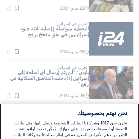
22 مايو 2024
وقت
القراءة:
5}
دقيقة.
الحرب في إسرائيل
التغطية متواصلة | إصابة ثلاثة جنود
إسرائيليين في نفق مفخخ برفح
09 مايو 2024
وقت
القراءة:
3}
دقيقة.
الحرب في إسرائيل
بايدن: "لن يتم إرسال أي أسلحة إلى
إسرائيل إذا دخلت المناطق السكانية في
رفح"
09 مايو 2024
وقت
القراءة:
2}
دقيقة.
الحرب في إسرائيل
نحن نهتم بخصوصيتك
التغطية متواصلة| تقارير: "إسرائيل تتسلم
قائمة مطالب حماس من قطر"
نخزن نحن
1017
وشركاؤنا البيانات الشخصية ونصل إليها، مثل بيانات
التصفح أو المعرفات الفريدة، على جهازك. يُمكّن تحديد أوافق تقنيات
التتبع من دعم الأغراض المعروضة في إطار معالجتنا وشركائنا للبيانات