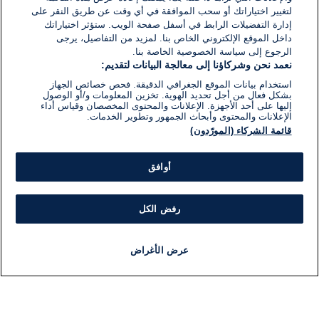
لتغيير اختياراتك أو سحب الموافقة في أي وقت عن طريق النقر على
إدارة التفضيلات الرابط في أسفل صفحة الويب. ستؤثر اختياراتك
داخل الموقع الإلكتروني الخاص بنا. لمزيد من التفاصيل، يرجى
الرجوع إلى سياسة الخصوصية الخاصة بنا.
نعمد نحن وشركاؤنا إلى معالجة البيانات لتقديم:
استخدام بيانات الموقع الجغرافي الدقيقة. فحص خصائص الجهاز
بشكل فعال من أجل تحديد الهوية. تخزين المعلومات و/أو الوصول
إليها على أحد الأجهزة. الإعلانات والمحتوى المخصصان وقياس أداء
الإعلانات والمحتوى وأبحاث الجمهور وتطوير الخدمات.
قائمة الشركاء (المورّدون)
أوافق
رفض الكل
عرض الأغراض
أخبار
أخبار هامة
مباشر
مذياع
برنامج