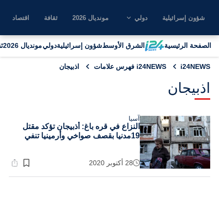
شؤون إسرائيلية
دولي
مونديال 2026
ثقافة
اقتصاد
الصفحة الرئيسية
الشرق الأوسط
شؤون إسرائيلية
دولي
مونديال 2026
ث
i24NEWS
i24NEWS فهرس علامات
اذبيجان
اذبيجان
آسيا
النزاع في قره باغ: أذبيجان تؤكد مقتل
19مدنيا بقصف صواخي وأرمينيا تنفي
28 أكتوبر 2020
وقت
القراءة:
1}
دقيقة.