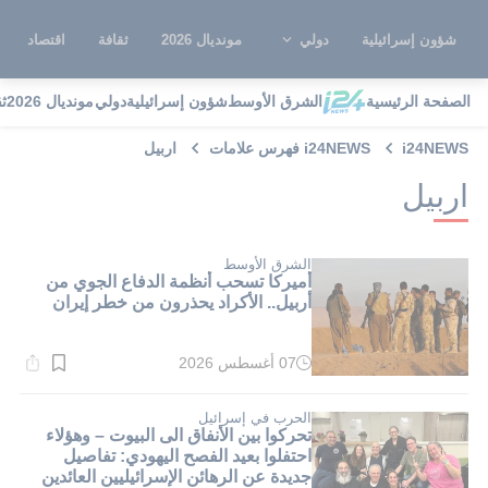
شؤون إسرائيلية
دولي
مونديال 2026
ثقافة
اقتصاد
الصفحة الرئيسية
الشرق الأوسط
شؤون إسرائيلية
دولي
مونديال 2026
ث
i24NEWS
i24NEWS فهرس علامات
اربيل
اربيل
الشرق الأوسط
أميركا تسحب أنظمة الدفاع الجوي من
أربيل.. الأكراد يحذرون من خطر إيران
07 أغسطس 2026
وقت
القراءة:
1}
دقيقة.
الحرب في إسرائيل
تحركوا بين الأنفاق الى البيوت – وهؤلاء
احتفلوا بعيد الفصح اليهودي: تفاصيل
جديدة عن الرهائن الإسرائيليين العائدين