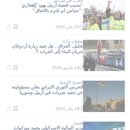
الحرب في إسرائيل
"بسبب قضية أربيل يهود"||هغاري
:"حماس لم تلتزم بالاتفاق"
25 يناير 2025
وقت
القراءة:
1}
دقيقة.
تحليلات وأراء
تحليل: العراق .. هل تعيد زيارة أردوغان
جريان الماء إلى الفرات ؟
14 مارس 2024
وقت
القراءة:
2}
دقيقة.
الشرق الأوسط
الحرس الثوري الايراني يعلن مسؤوليته
عن تنفيذ ضربات في أربيل وسوريا
16 يناير 2024
وقت
القراءة:
1}
دقيقة.
اقتصاد
وزير المالية الاسرائيلي يجمد ميزانيات