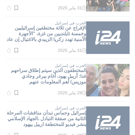
في غزة
31 يناير 2025
وقت
القراءة:
1}
دقيقة.
الحرب في إسرائيل
الإفراج عن ثلاثة مختطفين إسرائيليين
وخمسة تايلنديين من غزة، "الأجهزة
الأمنية تهدد زكريا الزبيدي بالاغتيال إن عاد
للعمل المسلح"
31 يناير 2025
وقت
القراءة:
1}
دقيقة.
الحرب في إسرائيل
المختطفون الذين سيتم إطلاق سراحهم
غدا: أربيل يهود، أغام بيرغر وجادي
موزيس/ أهم المعلومات عنهم
29 يناير 2025
وقت
القراءة:
1}
دقيقة.
الحرب في إسرائيل
إسرائيل وحماس تبدآن مناقشات المرحلة
الثانية من صفقة التبادل ،الجهاد الإسلامي
ينشر فيديو للمختطفة اربيل ييهود