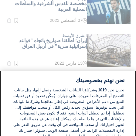
مخصصة للقدس الشرقية والسلطات
المحلية العربية
07 أغسطس 2023
وقت
القراءة:
4}
دقيقة.
الشرق الأوسط
إيران: أطلقنا صواريخ باتجاه "قواعد
إسرائيلية سرية" في أربيل العراق
13 مارس 2022
وقت
القراءة:
1}
دقيقة.
الشرق الأوسط
نحن نهتم بخصوصيتك
لليوم التالي: صواريخ تستهدف عين الأسد
في العراق
نخزن نحن
1019
وشركاؤنا البيانات الشخصية ونصل إليها، مثل بيانات
التصفح أو المعرفات الفريدة، على جهازك. يُمكّن تحديد أوافق تقنيات
التتبع من دعم الأغراض المعروضة في إطار معالجتنا وشركائنا للبيانات
07 يوليو 2021
التي يجب توفيرها. سيؤدي تحديد رفض الكل أو سحب موافقتك إلى
وقت
القراءة:
تعطيلها. إذا تم تعطيل أدوات التتبع، فقد لا تكون بعض المحتويات
1}
والإعلانات التي تراها ذا صلة بك. يمكنك إعادة عرض هذه القائمة
دقيقة.
لتغيير اختياراتك أو سحب الموافقة في أي وقت عن طريق النقر على
إدارة التفضيلات الرابط في أسفل صفحة الويب. ستؤثر اختياراتك