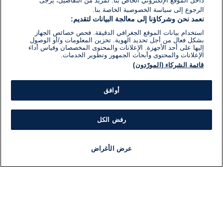
داخل الموقع الإلكتروني الخاص بنا. لمزيد من التفاصيل، يرجى
الرجوع إلى سياسة الخصوصية الخاصة بنا.
نعمد نحن وشركاؤنا إلى معالجة البيانات لتقديم:
استخدام بيانات الموقع الجغرافي الدقيقة. فحص خصائص الجهاز
بشكل فعال من أجل تحديد الهوية. تخزين المعلومات و/أو الوصول
إليها على أحد الأجهزة. الإعلانات والمحتوى المخصصان وقياس أداء
الإعلانات والمحتوى وأبحاث الجمهور وتطوير الخدمات.
قائمة الشركاء (المورّدون)
أوافق
رفض الكل
عرض الأغراض
أخبار
أخبار هامة
مجانا
مذياع
برنامج
معلومات
فئ
اللجنة التنفيذية i24NEWS
ملخ