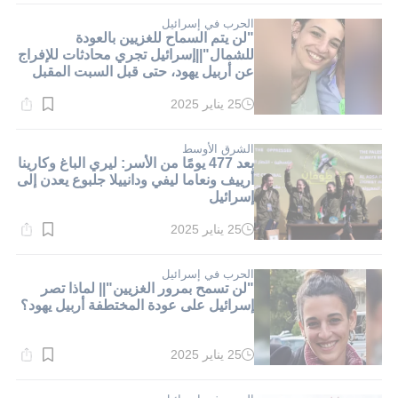
1}
دقيقة.
الحرب في إسرائيل
"لن يتم السماح للغزيين بالعودة
للشمال"||إسرائيل تجري محادثات للإفراج
عن أربيل يهود، حتى قبل السبت المقبل
25 يناير 2025
وقت
القراءة:
1}
دقيقة.
الشرق الأوسط
بعد 477 يومًا من الأسر: ليري الباغ وكارينا
أرييف ونعاما ليفي ودانييلا جلبوع يعدن إلى
إسرائيل
25 يناير 2025
وقت
القراءة:
1}
دقيقة.
الحرب في إسرائيل
"لن تسمح بمرور الغزيين"|| لماذا تصر
إسرائيل على عودة المختطفة أربيل يهود؟
25 يناير 2025
وقت
القراءة:
1}
دقيقة.