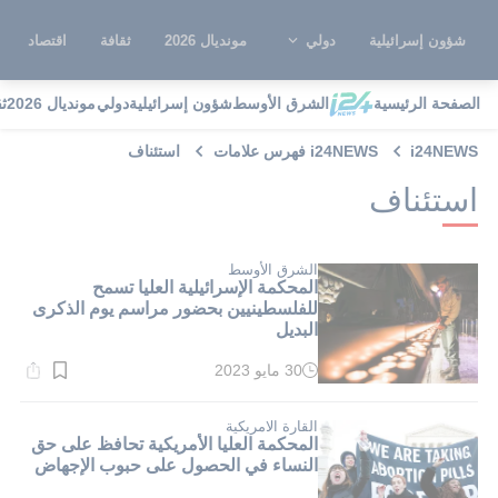
شؤون إسرائيلية
دولي
مونديال 2026
ثقافة
اقتصاد
الصفحة الرئيسية
الشرق الأوسط
شؤون إسرائيلية
دولي
مونديال 2026
ث
i24NEWS
i24NEWS فهرس علامات
استئناف
استئناف
الشرق الأوسط
المحكمة الإسرائيلية العليا تسمح
للفلسطينيين بحضور مراسم يوم الذكرى
البديل
30 مايو 2023
وقت
القراءة:
3}
دقيقة.
القارة الامريكية
المحكمة العليا الأمريكية تحافظ على حق
النساء في الحصول على حبوب الإجهاض