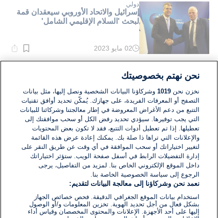
دقيقة.
دولي
إسرائيل والاتحاد الأوروبي سيعقدان قمة
لبحث 'السلام الإقليمي الشامل'
02 مايو 2023
وقت
القراءة:
1}
دقيقة.
الشرق الأوسط
نحن نهتم بخصوصيتك
إيران تؤكد استئناف العلاقات التجارية مع
السعودية
نخزن نحن
1019
وشركاؤنا البيانات الشخصية ونصل إليها، مثل بيانات
التصفح أو المعرفات الفريدة، على جهازك. يُمكّن تحديد أوافق تقنيات
التتبع من دعم الأغراض المعروضة في إطار معالجتنا وشركائنا للبيانات
25 أبريل 2023
التي يجب توفيرها. سيؤدي تحديد رفض الكل أو سحب موافقتك إلى
وقت
القراءة:
تعطيلها. إذا تم تعطيل أدوات التتبع، فقد لا تكون بعض المحتويات
3}
والإعلانات التي تراها ذا صلة بك. يمكنك إعادة عرض هذه القائمة
دقيقة.
لتغيير اختياراتك أو سحب الموافقة في أي وقت عن طريق النقر على
إدارة التفضيلات الرابط في أسفل صفحة الويب. ستؤثر اختياراتك
داخل الموقع الإلكتروني الخاص بنا. لمزيد من التفاصيل، يرجى
الرجوع إلى سياسة الخصوصية الخاصة بنا.
نعمد نحن وشركاؤنا إلى معالجة البيانات لتقديم:
استخدام بيانات الموقع الجغرافي الدقيقة. فحص خصائص الجهاز
بشكل فعال من أجل تحديد الهوية. تخزين المعلومات و/أو الوصول
إليها على أحد الأجهزة. الإعلانات والمحتوى المخصصان وقياس أداء