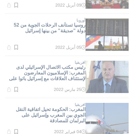
09 أبريل 2022
وقت
القراءة:
1}
دقيقة.
أوروبا
روسيا تستأنف الرحلات الجوية من 52
دولة "صديقة" من بينها إسرائيل
05 أبريل 2022
وقت
القراءة:
1}
دقيقة.
افريقيا
رئيس مكتب الاتصال الإسرائيلي لدى
المغرب: الإسلاميون المعارضون
لإستئناف العلاقات مع إسرائيل باتوا على
الهامش بعد انتخابات سبتمبر 2021
25 مارس 2022
وقت
القراءة:
1}
دقيقة.
افريقيا
المغرب: الحكومة تحيل اتفاقية النقل
الجوي بين المغرب وإسرائيل على
البرلمان للمصادقة
04 فبراير 2022
وقت