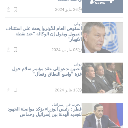
26 مايو 2024
وقت
القراءة:
1}
دقيقة.
دولي
المفوض العام للأونروا يحث على استئناف
التمويل ويقول إن الوكالة "عند نقطة
الانهيار"
05 مارس 2024
وقت
القراءة:
5}
دقيقة.
دولي
الصين تدعو إلى عقد مؤتمر سلام حول
غزة "واسع النطاق وفعال"
15 يناير 2024
وقت
القراءة:
5}
دقيقة.
الحرب في إسرائيل
قطر : رئيس الوزراء يؤكد مواصلة الجهود
لتجديد الهدنة بين إسرائيل وحماس