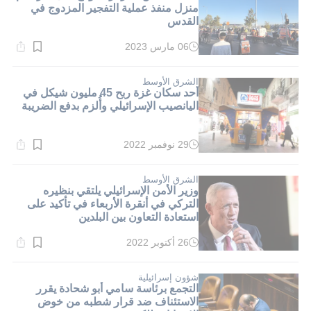
منزل منفذ عملية التفجير المزدوج في
القدس
06 مارس 2023
وقت
القراءة:
3}
دقيقة.
الشرق الأوسط
أحد سكان غزة ربح 45 مليون شيكل في
اليانصيب الإسرائيلي وأُلزم بدفع الضريبة
29 نوفمبر 2022
وقت
القراءة:
1}
دقيقة.
الشرق الأوسط
وزير الأمن الإسرائيلي يلتقي بنظيره
التركي في أنقرة الأربعاء في تأكيد على
استعادة التعاون بين البلدين
26 أكتوبر 2022
وقت
القراءة:
5}
دقيقة.
شؤون إسرائيلية
التجمع برئاسة سامي أبو شحادة يقرر
الاستئناف ضد قرار شطبه من خوض