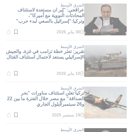
1}
دقيقة.
الشرق الأوسط
عراقجي: "إير ان مستعدة لاستئناف
المحادثات النووية مع أميركا"،
وتركيا:"إسرائيل بالسعي لبدء حرب"
30 يناير 2026
وقت
القراءة:
1}
دقيقة.
الشرق الأوسط
تقرير: تعثر خطة ترامب في غزة، والجيش
الإسرائيلي يستعد لاحتمال استئناف القتال
10 يناير 2026
وقت
القراءة:
1}
دقيقة.
الشرق الأوسط
تركيا تعلن استئناف مناورات "بحر
الصداقة" مع مصر خلال الفترة ما بين 22
و26 سبتمبر/أيلول الجاري
19 سبتمبر 2025
وقت
القراءة:
1}
دقيقة.
الشرق الأوسط