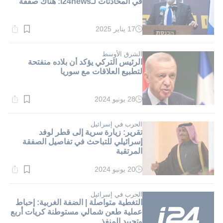
في المحادثات لـi24news: هناك صفقة
17 يناير 2025
وقت
القراءة:
1}
دقيقة.
الشرق الأوسط
الرئيس التركي يؤكد أن بلاده منفتحة
لتطبيع العلاقات مع سوريا
28 يونيو 2024
وقت
القراءة:
1}
دقيقة.
الحرب في إسرائيل
تقرير: زيارة سرية إلى قطر لوفد
إسرائيلي للتباحث في تفاصيل الصفقة
المرتقبة
20 يونيو 2024
وقت
القراءة:
2}
دقيقة.
الحرب في إسرائيل
التغطية متواصلة | الضفة الغربية: إحباط
عملية طعن شمالي مستوطنة كريات أربع
وتحييد المنفذ