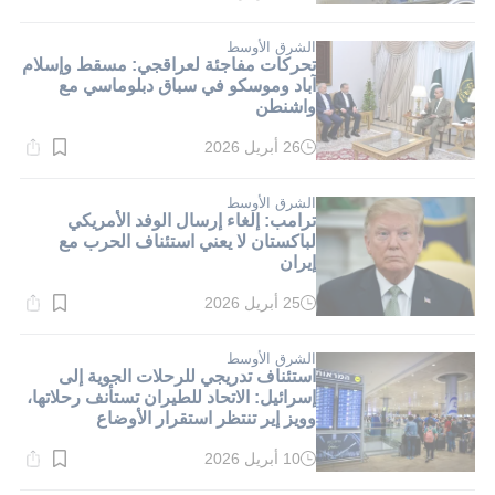
القراءة:
1}
دقيقة.
الشرق الأوسط
تحركات مفاجئة لعراقجي: مسقط وإسلام
آباد وموسكو في سباق دبلوماسي مع
واشنطن
26 أبريل 2026
وقت
القراءة:
1}
دقيقة.
الشرق الأوسط
ترامب: إلغاء إرسال الوفد الأمريكي
لباكستان لا يعني استئناف الحرب مع
إيران
25 أبريل 2026
وقت
القراءة:
1}
دقيقة.
الشرق الأوسط
استئناف تدريجي للرحلات الجوية إلى
إسرائيل: الاتحاد للطيران تستأنف رحلاتها،
وويز إير تنتظر استقرار الأوضاع
10 أبريل 2026
وقت
القراءة: