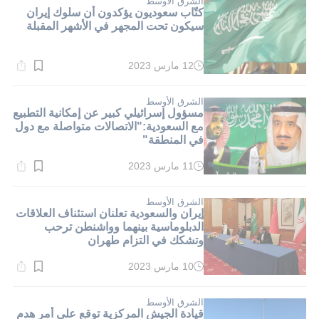
الشرق الأوسط
كتّاب سعوديون يؤكدون أن سلوك إيران
سيكون تحت المجهر في الأشهر المقبلة
12 مارس 2023
وقت
القراءة:
2}
دقيقة.
الشرق الأوسط
مسؤول إسرائيلي كبير عن إمكانية التطبيع
مع السعودية:"الاتصالات متواصلة مع دول
في المنطقة"
11 مارس 2023
وقت
القراءة:
2}
دقيقة.
الشرق الأوسط
إيران والسعودية تعلنان استئناف العلاقات
الدبلوماسية بينهما وواشنطن ترحب
وتشكك في التزام طهران
10 مارس 2023
وقت
القراءة:
1}
دقيقة.
الشرق الأوسط
قيادة الجيش المركزية توقع على أمر هدم