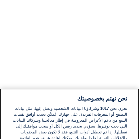
نحن نهتم بخصوصيتك
نخزن نحن
1017
وشركاؤنا البيانات الشخصية ونصل إليها، مثل بيانات
التصفح أو المعرفات الفريدة، على جهازك. يُمكّن تحديد أوافق تقنيات
التتبع من دعم الأغراض المعروضة في إطار معالجتنا وشركائنا للبيانات
التي يجب توفيرها. سيؤدي تحديد رفض الكل أو سحب موافقتك إلى
تعطيلها. إذا تم تعطيل أدوات التتبع، فقد لا تكون بعض المحتويات
والإعلانات التي تراها ذا صلة بك. يمكنك إعادة عرض هذه القائمة