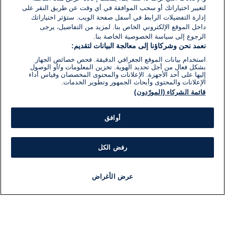
لتغيير اختياراتك أو سحب الموافقة في أي وقت عن طريق النقر على
إدارة التفضيلات الرابط في أسفل صفحة الويب. ستؤثر اختياراتك
داخل الموقع الإلكتروني الخاص بنا. لمزيد من التفاصيل، يرجى
الرجوع إلى سياسة الخصوصية الخاصة بنا.
نعمد نحن وشركاؤنا إلى معالجة البيانات لتقديم:
استخدام بيانات الموقع الجغرافي الدقيقة. فحص خصائص الجهاز
بشكل فعال من أجل تحديد الهوية. تخزين المعلومات و/أو الوصول
إليها على أحد الأجهزة. الإعلانات والمحتوى المخصصان وقياس أداء
الإعلانات والمحتوى وأبحاث الجمهور وتطوير الخدمات.
قائمة الشركاء (المورّدون)
أوافق
رفض الكل
عرض الأغراض
أخبار
أخبار هامة
مباشر
مذياع
برنامج