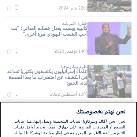
22 يناير 2024
وقت
القراءة:
4}
دقيقة.
القارة الامريكية
كانييه ويست يعدل خطابه العدائي: "بت
أحب الشعب اليهودي مرة أخرى"
14 نوفمبر 2023
وقت
القراءة:
2}
دقيقة.
علوم وتكنولوجيا
علماء إسرائيليون يكتشفون بكتيريا تساعد
في الكشف عن اضطراب ما بعد الصدمة
لدى الجنود
10 أغسطس 2022
وقت
القراءة:
1}
دقيقة.
علوم وتكنولوجيا
نحن نهتم بخصوصيتك
اختراق علمي اسرائيلي:أول علاج بالعالم
لتحسين حالات اضطراب ما بعد صدمات
نخزن نحن
1017
وشركاؤنا البيانات الشخصية ونصل إليها، مثل بيانات
المعارك
التصفح أو المعرفات الفريدة، على جهازك. يُمكّن تحديد أوافق تقنيات
التتبع من دعم الأغراض المعروضة في إطار معالجتنا وشركائنا للبيانات