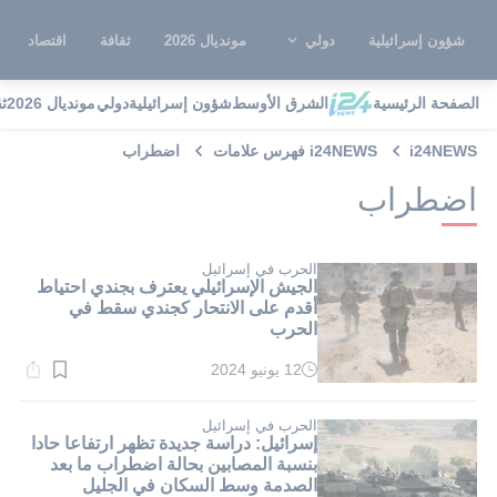
شؤون إسرائيلية
دولي
مونديال 2026
ثقافة
اقتصاد
الصفحة الرئيسية
الشرق الأوسط
شؤون إسرائيلية
دولي
مونديال 2026
ث
i24NEWS
i24NEWS فهرس علامات
اضطراب
اضطراب
الحرب في إسرائيل
الجيش الإسرائيلي يعترف بجندي احتياط
أقدم على الانتحار كجندي سقط في
الحرب
12 يونيو 2024
وقت
القراءة:
1}
دقيقة.
الحرب في إسرائيل
إسرائيل: دراسة جديدة تظهر ارتفاعا حادا
بنسبة المصابين بحالة اضطراب ما بعد
الصدمة وسط السكان في الجليل