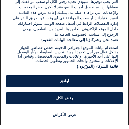
23 فبراير 2022
التي يجب توفيرها. سيؤدي تحديد رفض الكل أو سحب موافقتك إلى
وقت
القراءة:
تعطيلها. إذا تم تعطيل أدوات التتبع، فقد لا تكون بعض المحتويات
1}
والإعلانات التي تراها ذا صلة بك. يمكنك إعادة عرض هذه القائمة
دقيقة.
لتغيير اختياراتك أو سحب الموافقة في أي وقت عن طريق النقر على
إدارة التفضيلات الرابط في أسفل صفحة الويب. ستؤثر اختياراتك
داخل الموقع الإلكتروني الخاص بنا. لمزيد من التفاصيل، يرجى
الرجوع إلى سياسة الخصوصية الخاصة بنا.
نعمد نحن وشركاؤنا إلى معالجة البيانات لتقديم:
استخدام بيانات الموقع الجغرافي الدقيقة. فحص خصائص الجهاز
بشكل فعال من أجل تحديد الهوية. تخزين المعلومات و/أو الوصول
إليها على أحد الأجهزة. الإعلانات والمحتوى المخصصان وقياس أداء
الإعلانات والمحتوى وأبحاث الجمهور وتطوير الخدمات.
قائمة الشركاء (المورّدون)
أوافق
رفض الكل
عرض الأغراض
أخبار
أخبار هامة
مجانا
مذياع
برنامج