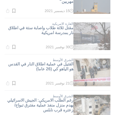
مهربين"
15 ديسمبر 2021
وقت
القراءة:
1}
دقيقة.
القارة الامريكية
مقتل ثلاثة طلاب واصابة ستة في اطلاق
نار بمدرسة امريكية
30 نوفمبر 2021
وقت
القراءة:
1}
دقيقة.
الشرق الأوسط
القتيل في عملية اطلاق النار في القدس
هو الياهو كي (26 عاما)
21 نوفمبر 2021
وقت
القراءة:
1}
دقيقة.
الشرق الأوسط
رغم الطلب الامريكي: الجيش الاسرائيلي
يهدم منزل منفذ عملية مفترق تبواح/
زعتره قرب نابلس