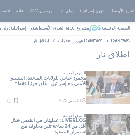
لشرق الأوسط
شؤون إسرائيلية
دولي
مونديال 2026
ثقافة
اقتصاد
الصفحة الرئيسية
مشروع IMEC
الشرق الأوسط
شؤون إسرائيلية
دولي
م
i24NEWS
i24NEWS فهرس علامات
اطلاق نار
اطلاق نار
الشرق الأوسط
محمود عباس للولايات المتحدة: التنسيق
الأمني مع إسرائيل "عُلق جزئيا فقط"
31 يناير 2023
وقت
القراءة:
6}
دقيقة.
الشرق الأوسط
LIVEBLOG: عمليتان في القدس خلال
أقل من 24 ساعة تثير مخاوف من
استمرار التصعيد