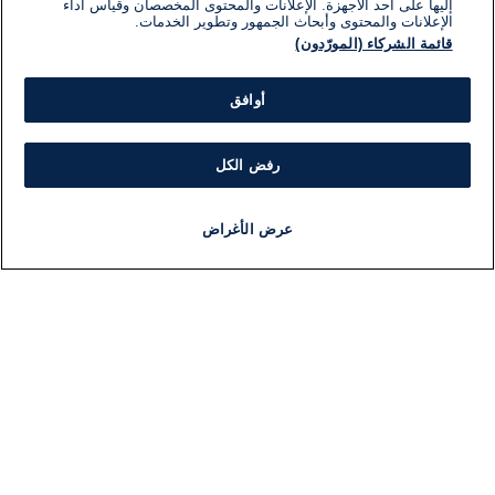
إليها على أحد الأجهزة. الإعلانات والمحتوى المخصصان وقياس أداء
الإعلانات والمحتوى وأبحاث الجمهور وتطوير الخدمات.
قائمة الشركاء (المورّدون)
أوافق
رفض الكل
عرض الأغراض
أخبار
أخبار هامة
مجانا
مذياع
برنامج
معلومات
فئ
اللجنة التنفيذية i24NEWS
ملخ
برنامج i24NEWS
مشر
الاذاعة الحية
ال
حياة مهنية
شؤو
اتصال
دو
خريطة الموقع
موند
ثقا