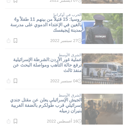
07 ديسمبر 2022
وقت
القراءة:
3}
دقيقة.
الحرب في أوكرانيا
روسيا: 15 قتيلاً من بينهم 11 طفلاً و4
بالغين في الإعتداء الدموي على مدرسة
بمدينة إيجيفسك
27 سبتمبر 2022
وقت
القراءة:
1}
دقيقة.
الشرق الأوسط
عملية غور الأردن:الشرطة الإسرائيلية
ترفع حالة التأهب ومواصلة البحث عن
منفذ ثالث
04 سبتمبر 2022
وقت
القراءة:
2}
دقيقة.
الشرق الأوسط
الجيش الإسرائيلي يعلن عن مقتل جندي
إسرائيلي قرب طولكرم بالضفة الغربية
بنيران زميله
16 أغسطس 2022
وقت
القراءة: