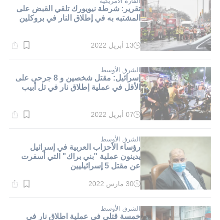
القارة الامريكية
تقرير: شرطة نيويورك تلقي القبض على
المشتبه به في إطلاق النار في بروكلين
13 أبريل 2022
وقت
القراءة:
2}
دقيقة.
الشرق الأوسط
إسرائيل: مقتل شخصين و 8 جرحى على
الأقل في عملية إطلاق نار في تل أبيب
07 أبريل 2022
وقت
القراءة:
1}
دقيقة.
الشرق الأوسط
رؤساء الأحزاب العربية في إسرائيل
يدينون عملية "بني براك" التي أسفرت
عن مقتل 5 إسرائيليين
30 مارس 2022
وقت
القراءة:
1}
دقيقة.
الشرق الأوسط
خمسة قتلى في عملية اطلاق نار في