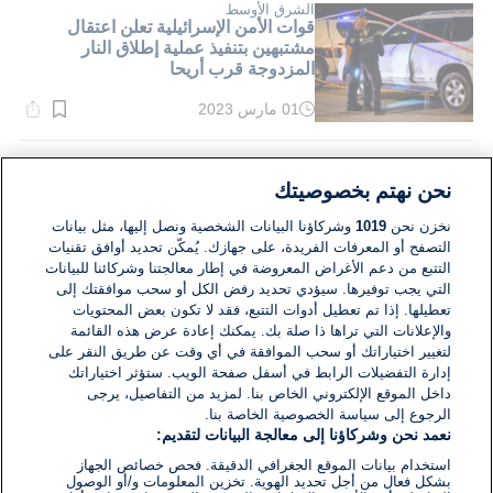
دقيقة.
الشرق الأوسط
قوات الأمن الإسرائيلية تعلن اعتقال
مشتبهين بتنفيذ عملية إطلاق النار
المزدوجة قرب أريحا
01 مارس 2023
وقت
القراءة:
2}
دقيقة.
القارة الامريكية
الولايات المتحدة: 6 قتلى في إطلاق نار
نحن نهتم بخصوصيتك
بمسيسيبي الأمريكية واعتقال المنفذ
نخزن نحن
1019
وشركاؤنا البيانات الشخصية ونصل إليها، مثل بيانات
التصفح أو المعرفات الفريدة، على جهازك. يُمكّن تحديد أوافق تقنيات
17 فبراير 2023
التتبع من دعم الأغراض المعروضة في إطار معالجتنا وشركائنا للبيانات
وقت
القراءة:
التي يجب توفيرها. سيؤدي تحديد رفض الكل أو سحب موافقتك إلى
2}
تعطيلها. إذا تم تعطيل أدوات التتبع، فقد لا تكون بعض المحتويات
دقيقة.
والإعلانات التي تراها ذا صلة بك. يمكنك إعادة عرض هذه القائمة
لتغيير اختياراتك أو سحب الموافقة في أي وقت عن طريق النقر على
إدارة التفضيلات الرابط في أسفل صفحة الويب. ستؤثر اختياراتك
داخل الموقع الإلكتروني الخاص بنا. لمزيد من التفاصيل، يرجى
الرجوع إلى سياسة الخصوصية الخاصة بنا.
نعمد نحن وشركاؤنا إلى معالجة البيانات لتقديم:
استخدام بيانات الموقع الجغرافي الدقيقة. فحص خصائص الجهاز
بشكل فعال من أجل تحديد الهوية. تخزين المعلومات و/أو الوصول