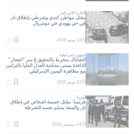
القراءة:
1}
دقيقة.
القارة الامريكية
مقتل مواطن كندي وشرطي بإطلاق نار
في حي يهودي في مونتريال
22 يونيو 2026
وقت
القراءة:
1}
دقيقة.
شؤون إسرائيلية
الشاباك منخرط بالتحقيق || سر "انفجار"
النافذة بمبنى محكمة العدل العليا بالتزامن
مع مظاهرة اليمين الإسرائيلي
07 يونيو 2025
وقت
القراءة:
1}
دقيقة.
أوروبا
فرنسا: مقتل خسمة اشخاص في إطلاق
نار والمنفذ يسلم نفسه للشرطة
14 ديسمبر 2024
وقت
القراءة: