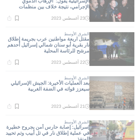
الإسرائيلية يقول:"الإرهاب الدموي
الإجرامي، نتيجة خلاف بين منظمات
إجرامية"
23 أغسطس 2023
وقت
القراءة:
3}
دقيقة.
الشرق الأوسط
مقتل اربعة مواطنين عرب بجريمة إطلاق
نار بقرية أبو سنان شمالي إسرائيل أحدهم
مرشح للرئاسة المحلية
22 أغسطس 2023
وقت
القراءة:
4}
دقيقة.
الشرق الأوسط
بعد العمليات الأخيرة: الجيش الإسرائيلي
سيعزز قواته في الضفة الغربية
21 أغسطس 2023
وقت
القراءة:
3}
دقيقة.
الشرق الأوسط
إسرائيل: إصابة حارس أمن بجروح خطيرة
في عملية إطلاق نار في تل أبيب وتم تحييد
المنفذ