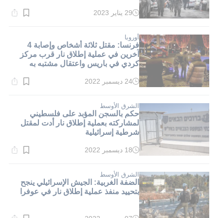
29 يناير 2023
وقت
القراءة:
1}
دقيقة.
أوروبا
فرنسا: مقتل ثلاثة أشخاص وإصابة 4
آخرين في عملية إطلاق نار قرب مركز
كردي في باريس واعتقال مشتبه به
24 ديسمبر 2022
وقت
القراءة:
1}
دقيقة.
الشرق الأوسط
حكم بالسجن المؤبد على فلسطيني
لمشاركته بعملية إطلاق نار أدت لمقتل
شرطية إسرائيلية
18 ديسمبر 2022
وقت
القراءة:
1}
دقيقة.
الشرق الأوسط
الضفة الغربية: الجيش الإسرائيلي ينجح
بتحييد منفذ عملية إطلاق نار في عوفرا