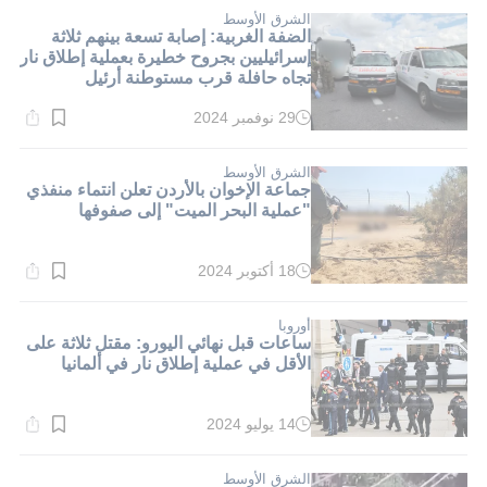
1}
دقيقة.
الشرق الأوسط
الضفة الغربية: إصابة تسعة بينهم ثلاثة
إسرائيليين بجروح خطيرة بعملية إطلاق نار
تجاه حافلة قرب مستوطنة أرئيل
29 نوفمبر 2024
وقت
القراءة:
1}
دقيقة.
الشرق الأوسط
جماعة الإخوان بالأردن تعلن انتماء منفذي
"عملية البحر الميت" إلى صفوفها
18 أكتوبر 2024
وقت
القراءة:
1}
دقيقة.
أوروبا
ساعات قبل نهائي اليورو: مقتل ثلاثة على
الأقل في عملية إطلاق نار في ألمانيا
14 يوليو 2024
وقت
القراءة:
1}
دقيقة.
الشرق الأوسط