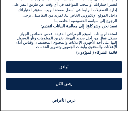
لتغيير اختياراتك أو سحب الموافقة في أي وقت عن طريق النقر على
إدارة التفضيلات الرابط في أسفل صفحة الويب. ستؤثر اختياراتك
داخل الموقع الإلكتروني الخاص بنا. لمزيد من التفاصيل، يرجى
الرجوع إلى سياسة الخصوصية الخاصة بنا.
نعمد نحن وشركاؤنا إلى معالجة البيانات لتقديم:
استخدام بيانات الموقع الجغرافي الدقيقة. فحص خصائص الجهاز
بشكل فعال من أجل تحديد الهوية. تخزين المعلومات و/أو الوصول
إليها على أحد الأجهزة. الإعلانات والمحتوى المخصصان وقياس أداء
الإعلانات والمحتوى وأبحاث الجمهور وتطوير الخدمات.
قائمة الشركاء (المورّدون)
أوافق
رفض الكل
عرض الأغراض
أخبار
أخبار هامة
مباشر
مذياع
برنامج