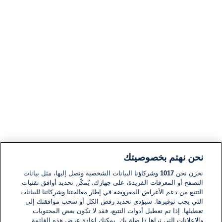
نحن نهتم بخصوصيتك
نخزن نحن
1017
وشركاؤنا البيانات الشخصية ونصل إليها، مثل بيانات
التصفح أو المعرفات الفريدة، على جهازك. يُمكّن تحديد أوافق تقنيات
التتبع من دعم الأغراض المعروضة في إطار معالجتنا وشركائنا للبيانات
التي يجب توفيرها. سيؤدي تحديد رفض الكل أو سحب موافقتك إلى
تعطيلها. إذا تم تعطيل أدوات التتبع، فقد لا تكون بعض المحتويات
والإعلانات التي تراها ذا صلة بك. يمكنك إعادة عرض هذه القائمة