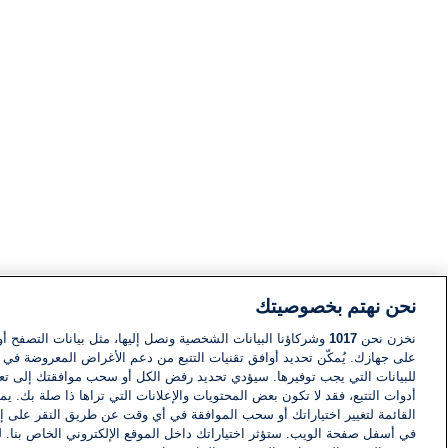
نحن نهتم بخصوصيتك
نخزن نحن
1017
وشركاؤنا البيانات الشخصية ونصل إليها، مثل بيانات التصفح أو
على جهازك. يُمكّن تحديد أوافق تقنيات التتبع من دعم الأغراض المعروضة في إط
للبيانات التي يجب توفيرها. سيؤدي تحديد رفض الكل أو سحب موافقتك إلى تعط
أدوات التتبع، فقد لا تكون بعض المحتويات والإعلانات التي تراها ذا صلة بك. 
القائمة لتغيير اختياراتك أو سحب الموافقة في أي وقت عن طريق النقر على إد
في أسفل صفحة الويب. ستؤثر اختياراتك داخل الموقع الإلكتروني الخاص بنا. ل