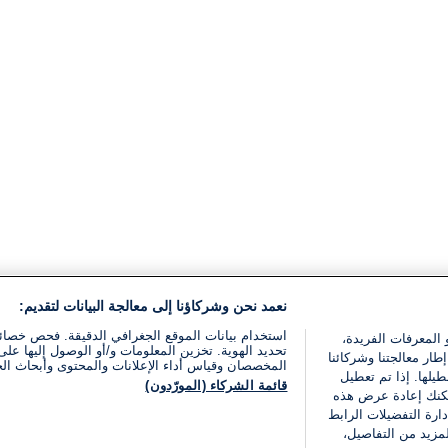
نعمد نحن وشركاؤنا إلى معالجة البيانات لتقديم:
استخدام بيانات الموقع الجغرافي الدقيقة. فحص خصا
 المعرفات الفريدة،
تحديد الهوية. تخزين المعلومات و/أو الوصول إليها على 
ار معالجتنا وشركائنا
المخصصان وقياس أداء الإعلانات والمحتوى وأبحاث ال
يلها. إذا تم تعطيل
قائمة الشركاء (المورّدون)
يمكنك إعادة عرض هذه
ارة التفضيلات الرابط
مزيد من التفاصيل،