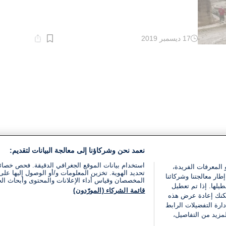
17 ديسمبر 2019
وقت
القراءة:
1}
دقيقة.
نعمد نحن وشركاؤنا إلى معالجة البيانات لتقديم:
استخدام بيانات الموقع الجغرافي الدقيقة. فحص خصا
 المعرفات الفريدة،
تحديد الهوية. تخزين المعلومات و/أو الوصول إليها على 
ار معالجتنا وشركائنا
المخصصان وقياس أداء الإعلانات والمحتوى وأبحاث ال
يلها. إذا تم تعطيل
قائمة الشركاء (المورّدون)
يمكنك إعادة عرض هذه
ارة التفضيلات الرابط
مزيد من التفاصيل،