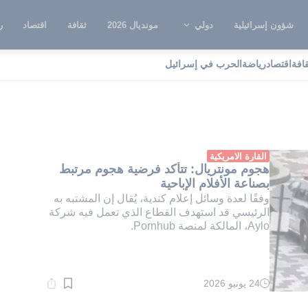
شؤون إسرائيلية
دولي
مونديال 2026
ثقافة
اقتصاد
ر
قافة
اقتصاد
رياضة
الحرب في إسرائيل
لام
القارة الامريكية
هجوم مونتريال: تتأكد فرضية هجوم مرتبط
بصناعة الأفلام الإباحية
وفقًا لعدة وسائل إعلام كندية، يُقال إن المشتبه به
الرئيسي قد استهدف القطاع الذي تعمل فيه شركة
Aylo، المالكة لمنصة Pornhub.
24 يونيو 2026
وقت
القراءة:
1}