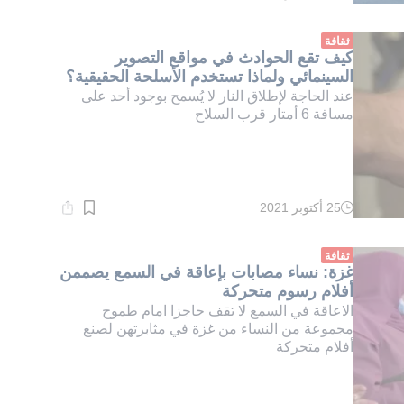
القراءة:
1}
دقيقة.
ثقافة
كيف تقع الحوادث في مواقع التصوير
السينمائي ولماذا تستخدم الأسلحة الحقيقية؟
عند الحاجة لإطلاق النار لا يُسمح بوجود أحد على
مسافة 6 أمتار قرب السلاح
25 أكتوبر 2021
وقت
القراءة:
1}
دقيقة.
ثقافة
غزة: نساء مصابات بإعاقة في السمع يصممن
أفلام رسوم متحركة
الاعاقة في السمع لا تقف حاجزا امام طموح
مجموعة من النساء من غزة في مثابرتهن لصنع
أفلام متحركة