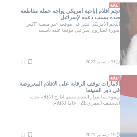
دقيقة.
ثقافة
نجم أفلام إباحية أمريكي يواجه حمله مقاطعة
ضده بسبب دعمه لإسرائيل
النجم الأمريكي نشر في موقعه عبر منصة "اكس"
صورة لصاروخ إسرائيل موقعا عليه باسمه
31 ديسمبر 2023
وقت
القراءة:
1}
دقيقة.
ثقافة
الامارات توقف الرقابة على الافلام المعروضة
في دور السينما
وبموجب القرار الجديد سيتم ادارج الافلام تحت
التصنيف العمري 21+ عاما للأفلام
19 ديسمبر 2021
وقت