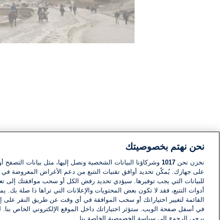
نحن نهتم بخصوصيتك
نخزن نحن
1017
وشركاؤنا البيانات الشخصية ونصل إليها، مثل بيانات التصفح أو
على جهازك. يُمكّن تحديد أوافق تقنيات التتبع من دعم الأغراض المعروضة في إط
للبيانات التي يجب توفيرها. سيؤدي تحديد رفض الكل أو سحب موافقتك إلى تعط
أدوات التتبع، فقد لا تكون بعض المحتويات والإعلانات التي تراها ذا صلة بك. 
القائمة لتغيير اختياراتك أو سحب الموافقة في أي وقت عن طريق النقر على إد
في أسفل صفحة الويب. ستؤثر اختياراتك داخل الموقع الإلكتروني الخاص بنا. ل
يرجى الرجوع إلى سياسة الخصوصية الخاصة بنا.