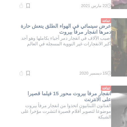
22 مارس 2021
وقت
القراءة:
1}
دقيقة.
ثقافة
عرض سينمائي في الهواء الطلق ينعش حارة
دمرها انفجار مرفأ بيروت
أصيب الآلاف في انفجار دمر أحياء بكاملها وهو أحد
أكبر الانفجارات غير النووية المسجلة في العالم
15 ديسمبر 2020
وقت
القراءة:
1}
دقيقة.
ثقافة
انفجار مرفأ بيروت محور 15 فيلما قصيرا
على الانترنت
الفنانون اللبنانيون اتخذوا من انفجار مرفأ بيروت
موضوعا لتصوير أفلام قصيرة انتشرت مؤخرا على
الشبكة