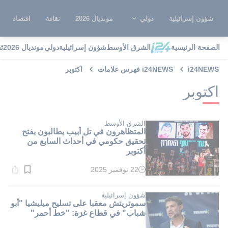
شؤون إسرائيلية
دولي
مونديال 2026
ثقافة
اقتصاد
الصفحة الرئيسية
الشرق الأوسط
شؤون إسرائيلية
دولي
مونديال 2026
ث
i24NEWS
i24NEWS فهرس علامات
اكتوبر
اكتوبر
الشرق الأوسط
المتظاهرون في تل أبيب يطالبون بفتح
تحقيق حكومي في أحداث السابع من
أكتوبر
22 نوفمبر 2025
وقت
القراءة:
1}
دقيقة.
شؤون إسرائيلية
سموتريتش معقبا على تسليح ميليشيا "أبو
شباب" في قطاع غزة: "خط أحمر"