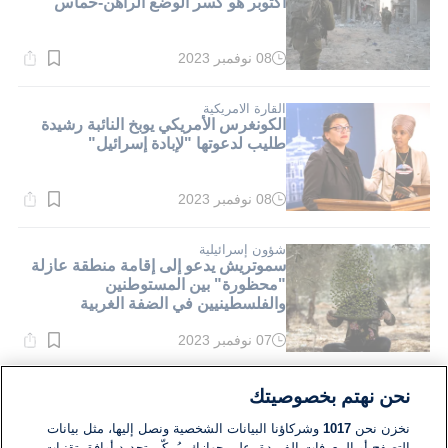
أكتوبر هو كسر الوضع الراهن-حماس"
08 نوفمبر 2023
وقت
القراءة:
4}
دقيقة.
القارة الامريكية
الكونغرس الأمريكي يوبخ النائبة رشيدة
طليب لدعوتها "لإبادة إسرائيل"
08 نوفمبر 2023
وقت
القراءة:
4}
دقيقة.
شؤون إسرائيلية
سموتريش يدعو إلى إقامة منطقة عازلة
"محظورة" بين المستوطنين
والفلسطينيين في الضفة الغربية
07 نوفمبر 2023
وقت
القراءة:
4}
دقيقة.
الشرق الأوسط
نحن نهتم بخصوصيتك
احتجاجات "ثورة أكتوبر" تعود إلى شوارع
العاصمة العراقية
نخزن نحن
1017
وشركاؤنا البيانات الشخصية ونصل إليها، مثل بيانات
التصفح أو المعرفات الفريدة، على جهازك. يُمكّن تحديد أوافق تقنيات