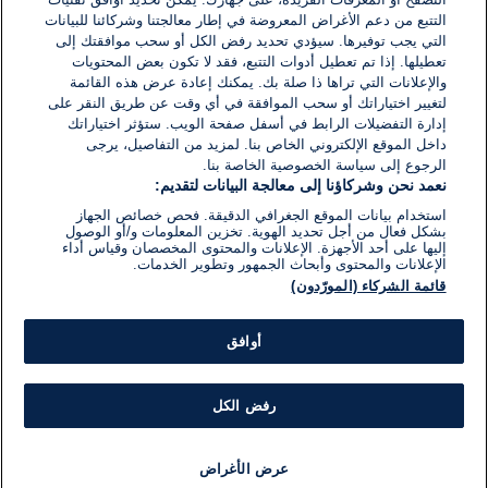
التتبع من دعم الأغراض المعروضة في إطار معالجتنا وشركائنا للبيانات
25 أكتوبر 2020
التي يجب توفيرها. سيؤدي تحديد رفض الكل أو سحب موافقتك إلى
وقت
القراءة:
تعطيلها. إذا تم تعطيل أدوات التتبع، فقد لا تكون بعض المحتويات
1}
والإعلانات التي تراها ذا صلة بك. يمكنك إعادة عرض هذه القائمة
دقيقة.
لتغيير اختياراتك أو سحب الموافقة في أي وقت عن طريق النقر على
إدارة التفضيلات الرابط في أسفل صفحة الويب. ستؤثر اختياراتك
داخل الموقع الإلكتروني الخاص بنا. لمزيد من التفاصيل، يرجى
الرجوع إلى سياسة الخصوصية الخاصة بنا.
نعمد نحن وشركاؤنا إلى معالجة البيانات لتقديم:
استخدام بيانات الموقع الجغرافي الدقيقة. فحص خصائص الجهاز
بشكل فعال من أجل تحديد الهوية. تخزين المعلومات و/أو الوصول
إليها على أحد الأجهزة. الإعلانات والمحتوى المخصصان وقياس أداء
الإعلانات والمحتوى وأبحاث الجمهور وتطوير الخدمات.
قائمة الشركاء (المورّدون)
أوافق
رفض الكل
عرض الأغراض