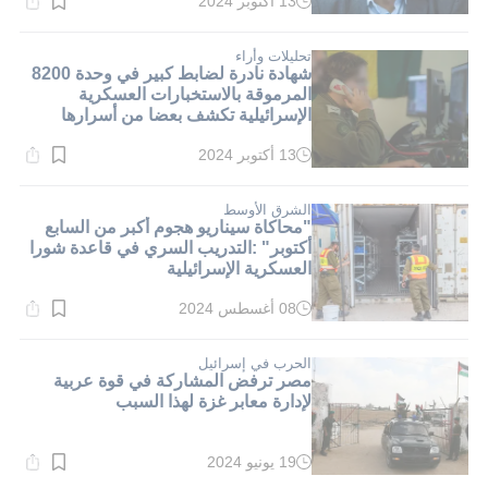
13 أكتوبر 2024
وقت
القراءة:
1}
دقيقة.
تحليلات وأراء
شهادة نادرة لضابط كبير في وحدة 8200
المرموقة بالاستخبارات العسكرية
الإسرائيلية تكشف بعضا من أسرارها
13 أكتوبر 2024
وقت
القراءة:
1}
دقيقة.
الشرق الأوسط
"محاكاة سيناريو هجوم أكبر من السابع
أكتوبر" :التدريب السري في قاعدة شورا
العسكرية الإسرائيلية
08 أغسطس 2024
وقت
القراءة:
1}
دقيقة.
الحرب في إسرائيل
مصر ترفض المشاركة في قوة عربية
لإدارة معابر غزة لهذا السبب
19 يونيو 2024
وقت
القراءة: