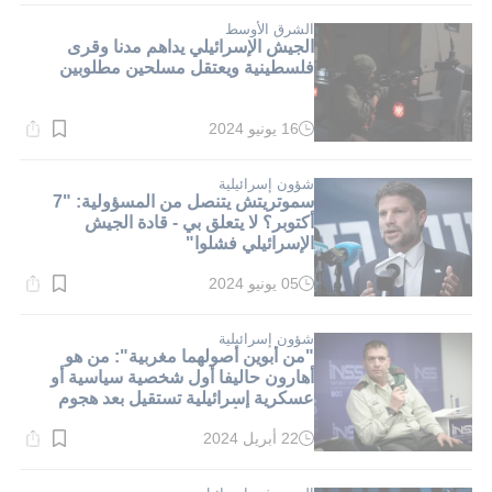
2}
دقيقة.
الشرق الأوسط
الجيش الإسرائيلي يداهم مدنا وقرى
فلسطينية ويعتقل مسلحين مطلوبين
16 يونيو 2024
وقت
القراءة:
1}
دقيقة.
شؤون إسرائيلية
سموتريتش يتنصل من المسؤولية: "7
أكتوبر؟ لا يتعلق بي - قادة الجيش
الإسرائيلي فشلوا"
05 يونيو 2024
وقت
القراءة:
1}
دقيقة.
شؤون إسرائيلية
"من أبوين أصولهما مغربية": من هو
أهارون حاليفا أول شخصية سياسية أو
عسكرية إسرائيلية تستقيل بعد هجوم
السابع من أكتوبر؟
22 أبريل 2024
وقت
القراءة:
2}
دقيقة.