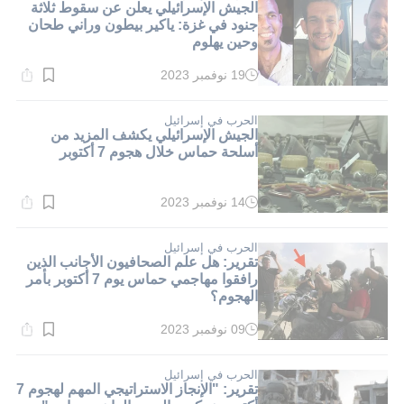
الجيش الإسرائيلي يعلن عن سقوط ثلاثة
جنود في غزة: ياكير بيطون وراني طحان
وحين يهلوم
19 نوفمبر 2023
وقت
القراءة:
1}
دقيقة.
الحرب في إسرائيل
الجيش الإسرائيلي يكشف المزيد من
أسلحة حماس خلال هجوم 7 أكتوبر
14 نوفمبر 2023
وقت
القراءة:
1}
دقيقة.
الحرب في إسرائيل
تقرير: هل علم الصحافيون الأجانب الذين
رافقوا مهاجمي حماس يوم 7 أكتوبر بأمر
الهجوم؟
09 نوفمبر 2023
وقت
القراءة:
4}
دقيقة.
الحرب في إسرائيل
تقرير: "الإنجاز الاستراتيجي المهم لهجوم 7