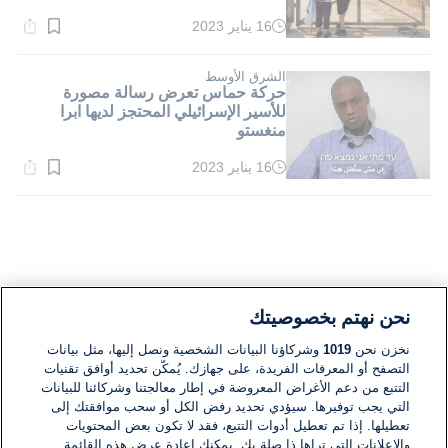
16 يناير 2023
وقت
القراءة:
2}
دقيقة.
الشرق الأوسط
حركة حماس تعرض رسالة مصورة
للأسير الإسرائيلي المحتجز لديها ابرا
منغستو
16 يناير 2023
وقت
القراءة:
2}
دقيقة.
نحن نهتم بخصوصيتك
نخزن نحن
1019
وشركاؤنا البيانات الشخصية ونصل إليها، مثل بيانات
التصفح أو المعرفات الفريدة، على جهازك. يُمكّن تحديد أوافق تقنيات
التتبع من دعم الأغراض المعروضة في إطار معالجتنا وشركائنا للبيانات
التي يجب توفيرها. سيؤدي تحديد رفض الكل أو سحب موافقتك إلى
تعطيلها. إذا تم تعطيل أدوات التتبع، فقد لا تكون بعض المحتويات
والإعلانات التي تراها ذا صلة بك. يمكنك إعادة عرض هذه القائمة