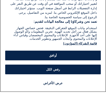
لتغيير اختياراتك أو سحب الموافقة في أي وقت عن طريق النقر على
إدارة التفضيلات الرابط في أسفل صفحة الويب. ستؤثر اختياراتك
داخل الموقع الإلكتروني الخاص بنا. لمزيد من التفاصيل، يرجى
الرجوع إلى سياسة الخصوصية الخاصة بنا.
نعمد نحن وشركاؤنا إلى معالجة البيانات لتقديم:
استخدام بيانات الموقع الجغرافي الدقيقة. فحص خصائص الجهاز
بشكل فعال من أجل تحديد الهوية. تخزين المعلومات و/أو الوصول
إليها على أحد الأجهزة. الإعلانات والمحتوى المخصصان وقياس أداء
الإعلانات والمحتوى وأبحاث الجمهور وتطوير الخدمات.
قائمة الشركاء (المورّدون)
أوافق
رفض الكل
عرض الأغراض
أخبار
أخبار هامة
مباشر
مذياع
برنامج