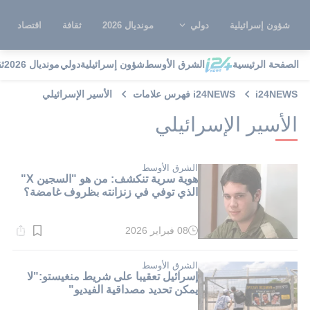
شؤون إسرائيلية
دولي
مونديال 2026
ثقافة
اقتصاد
الصفحة الرئيسية
الشرق الأوسط
شؤون إسرائيلية
دولي
مونديال 2026
ث
i24NEWS
i24NEWS فهرس علامات
الأسير الإسرائيلي
الأسير الإسرائيلي
الشرق الأوسط
هوية سرية تنكشف: من هو "السجين X"
الذي توفي في زنزانته بظروف غامضة؟
08 فبراير 2026
وقت
القراءة:
1}
دقيقة.
الشرق الأوسط
إسرائيل تعقيبا على شريط منغيستو:"لا
يمكن تحديد مصداقية الفيديو"