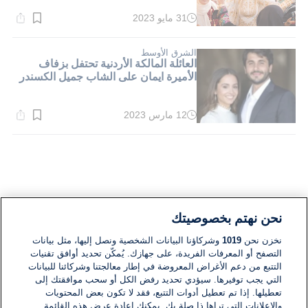
31 مايو 2023
وقت
القراءة:
1}
دقيقة.
الشرق الأوسط
العائلة المالكة الأردنية تحتفل بزفاف
الأميرة ايمان على الشاب جميل الكسندر
12 مارس 2023
وقت
القراءة:
5}
دقيقة.
نحن نهتم بخصوصيتك
نخزن نحن
1019
وشركاؤنا البيانات الشخصية ونصل إليها، مثل بيانات
التصفح أو المعرفات الفريدة، على جهازك. يُمكّن تحديد أوافق تقنيات
التتبع من دعم الأغراض المعروضة في إطار معالجتنا وشركائنا للبيانات
التي يجب توفيرها. سيؤدي تحديد رفض الكل أو سحب موافقتك إلى
تعطيلها. إذا تم تعطيل أدوات التتبع، فقد لا تكون بعض المحتويات
والإعلانات التي تراها ذا صلة بك. يمكنك إعادة عرض هذه القائمة