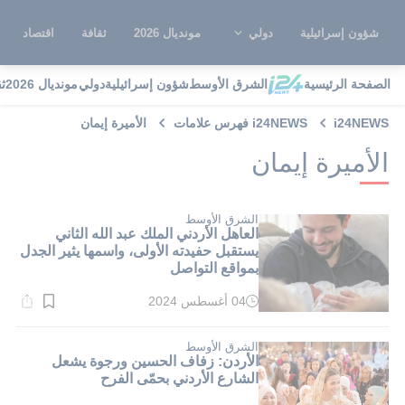
شؤون إسرائيلية
دولي
مونديال 2026
ثقافة
اقتصاد
الصفحة الرئيسية
الشرق الأوسط
شؤون إسرائيلية
دولي
مونديال 2026
ث
i24NEWS
i24NEWS فهرس علامات
الأميرة إيمان
الأميرة إيمان
الشرق الأوسط
العاهل الأردني الملك عبد الله الثاني
يستقبل حفيدته الأولى، واسمها يثير الجدل
بمواقع التواصل
04 أغسطس 2024
وقت
القراءة:
2}
دقيقة.
الشرق الأوسط
الأردن: زفاف الحسين ورجوة يشعل
الشارع الأردني بحمّى الفرح