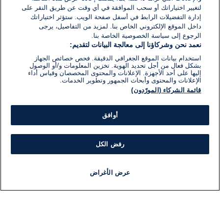
لتغيير اختياراتك أو سحب الموافقة في أي وقت عن طريق النقر على
إدارة التفضيلات الرابط في أسفل صفحة الويب. ستؤثر اختياراتك
داخل الموقع الإلكتروني الخاص بنا. لمزيد من التفاصيل، يرجى
الرجوع إلى سياسة الخصوصية الخاصة بنا.
نعمد نحن وشركاؤنا إلى معالجة البيانات لتقديم:
استخدام بيانات الموقع الجغرافي الدقيقة. فحص خصائص الجهاز
بشكل فعال من أجل تحديد الهوية. تخزين المعلومات و/أو الوصول
إليها على أحد الأجهزة. الإعلانات والمحتوى المخصصان وقياس أداء
الإعلانات والمحتوى وأبحاث الجمهور وتطوير الخدمات.
قائمة الشركاء (المورّدون)
أوافق
رفض الكل
عرض الأغراض
أخبار
أخبار هامة
مباشر
مذياع
برنامج